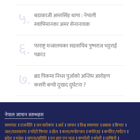
५.
बडाकाजी अमरसिंह थापा : नेपाली
स्वाभिमानका अमर सेनानायक
६.
परराष्ट्र मन्त्रालयका सहसचिव पुष्पराज भट्टराई
पक्राउ
७.
ब्रड पिकमा निम्स पुर्जाको अन्तिम आरोहण
कसरी बन्यो दुःखद दुर्घटना ?
नेपाल जापान स्तम्भहरु
।
।
।
।
।
।
।
।
समाचार
राजनीति
जन सरोकार
अर्थ
जापान
विश्व समाचार
प्रबास
बिचार
।
।
।
।
।
।
जल/वातावरण
फोटो फिचर
खेल
कला/मनोरन्जन
कलिउड
कर्पोरेट/पर्यटन
।
।
।
।
।
।
।
प्रदेश
मधेश
सूचना/प्रविधि
एन आर एन न्युज
कर्णाली
कोशी
लुम्बिनी