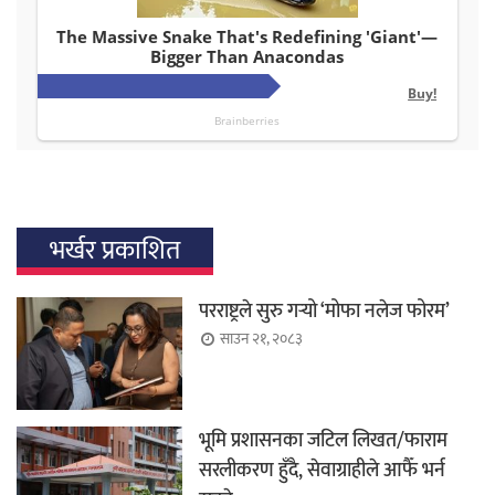
भर्खर प्रकाशित
परराष्ट्रले सुरु गर्‍यो ‘मोफा नलेज फोरम’
साउन २१, २०८३
भूमि प्रशासनका जटिल लिखत/फाराम
सरलीकरण हुँदै, सेवाग्राहीले आफैँ भर्न