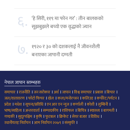
६.
‘हे सिरी, ११९ मा फोन गर’ : तीन बालकको
सूझबुझले बच्यो एक वृद्धाको ज्यान
७.
१९२० र ३० को दशकलाई नै जीवनशैली
बनाएका जापानी दम्पती
नेपाल जापान स्तम्भहरु
।
।
।
।
।
।
।
।
समाचार
राजनीति
जन सरोकार
अर्थ
जापान
विश्व समाचार
प्रबास
बिचार
।
।
।
।
।
।
जल/वातावरण
फोटो फिचर
खेल
कला/मनोरन्जन
कलिउड
कर्पोरेट/पर्यटन
।
।
।
।
।
।
।
प्रदेश
मधेश
सूचना/प्रविधि
एन आर एन न्युज
कर्णाली
कोशी
लुम्बिनी
।
।
।
।
।
।
।
भाषा/साहित्य
अन्तरवार्ता
सम्पादकीय
राशिफल
बिचित्र
स्वास्थ्य
बागमती
।
।
।
।
।
।
।
गण्डकी
सुदूरपश्चिम
कृषि
फूटबल
क्रिकेट
सेयर बजार
विविध
।
।
।
स्थानीयतह निर्वाचन
आम निर्वाचन २०७९
संस्कृति