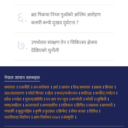
६.
ब्रड पिकमा निम्स पुर्जाको अन्तिम आरोहण
कसरी बन्यो दुःखद दुर्घटना ?
७.
उपभोक्ता संरक्षण ऐन र चिकित्सा क्षेत्रमा
देखिएको चुनौती
नेपाल जापान स्तम्भहरु
।
।
।
।
।
।
।
।
समाचार
राजनीति
जन सरोकार
अर्थ
जापान
विश्व समाचार
प्रबास
बिचार
।
।
।
।
।
।
जल/वातावरण
फोटो फिचर
खेल
कला/मनोरन्जन
कलिउड
कर्पोरेट/पर्यटन
।
।
।
।
।
।
।
प्रदेश
मधेश
सूचना/प्रविधि
एन आर एन न्युज
कर्णाली
कोशी
लुम्बिनी
।
।
।
।
।
।
।
भाषा/साहित्य
अन्तरवार्ता
सम्पादकीय
राशिफल
बिचित्र
स्वास्थ्य
बागमती
।
।
।
।
।
।
।
गण्डकी
सुदूरपश्चिम
कृषि
फूटबल
क्रिकेट
सेयर बजार
विविध
।
।
।
स्थानीयतह निर्वाचन
आम निर्वाचन २०७९
संस्कृति