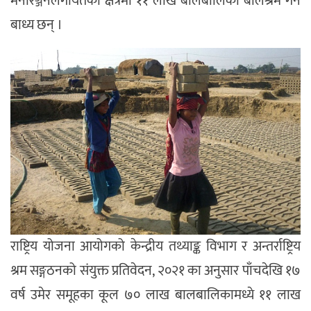
मनोरञ्जनलगायतका क्षेत्रमा ११ लाख बालबालिका बालश्रम गर्न
बाध्य छन् ।
राष्ट्रिय योजना आयोगको केन्द्रीय तथ्याङ्क विभाग र अन्तर्राष्ट्रिय
श्रम सङ्गठनको संयुक्त प्रतिवेदन, २०२१ का अनुसार पाँचदेखि १७
वर्ष उमेर समूहका कूल ७० लाख बालबालिकामध्ये ११ लाख