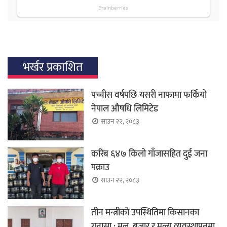
भर्खर प्रकाशित
पच्चीस वर्षपछि यसरी नाफामा फर्कियो
नेपाल औषधि लिमिटेड
साउन २२, २०८३
करिब ६४७ किलो गाँजासहित दुई जना
पक्राउ
साउन २२, २०८३
तीन मन्त्रीको उपस्थितिमा किसानका
गुनासा : मल, बजार र मूल्य व्यवस्थापनमा