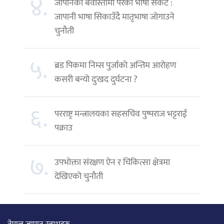
४.
जापानको बेवास्तामा परेको भाषा संकट :
जापानी भाषा सिकाउँदै मातृभाषा जोगाउने
चुनौती
५.
ब्रड पिकमा निम्स पुर्जाको अन्तिम आरोहण
कसरी बन्यो दुःखद दुर्घटना ?
६.
परराष्ट्र मन्त्रालयका सहसचिव पुष्पराज भट्टराई
पक्राउ
७.
उपभोक्ता संरक्षण ऐन र चिकित्सा क्षेत्रमा
देखिएको चुनौती