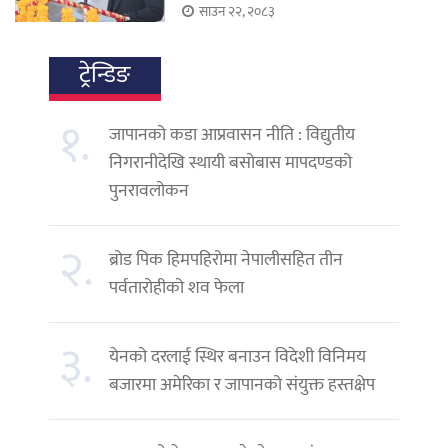
साउन २२, २०८३
ट्रेन्डिङ
१.
जापानको कडा आप्रवासन नीति : विद्युतीय
निगरानीदेखि स्थायी बसोबास मापदण्डको
पुनरावलोकन
२.
ब्रोड पिक हिमपहिरोमा नेपालीसहित तीन
पर्वतारोहीको शव फेला
३.
येनको दरलाई स्थिर बनाउन विदेशी विनिमय
बजारमा अमेरिका र जापानको संयुक्त हस्तक्षेप