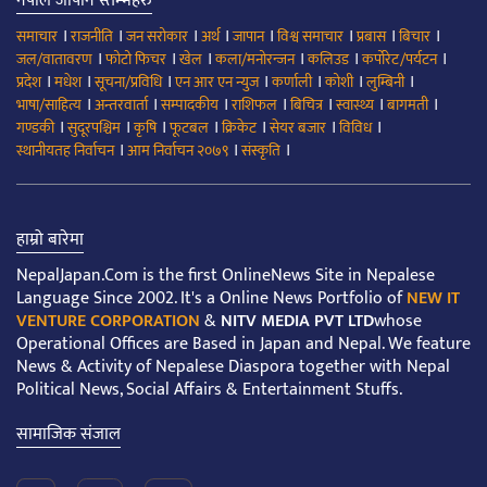
नेपाल जापान स्तम्भहरु
।
।
।
।
।
।
।
।
समाचार
राजनीति
जन सरोकार
अर्थ
जापान
विश्व समाचार
प्रबास
बिचार
।
।
।
।
।
।
जल/वातावरण
फोटो फिचर
खेल
कला/मनोरन्जन
कलिउड
कर्पोरेट/पर्यटन
।
।
।
।
।
।
।
प्रदेश
मधेश
सूचना/प्रविधि
एन आर एन न्युज
कर्णाली
कोशी
लुम्बिनी
।
।
।
।
।
।
।
भाषा/साहित्य
अन्तरवार्ता
सम्पादकीय
राशिफल
बिचित्र
स्वास्थ्य
बागमती
।
।
।
।
।
।
।
गण्डकी
सुदूरपश्चिम
कृषि
फूटबल
क्रिकेट
सेयर बजार
विविध
।
।
।
स्थानीयतह निर्वाचन
आम निर्वाचन २०७९
संस्कृति
हाम्रो बारेमा
NepalJapan.Com is the first OnlineNews Site in Nepalese
Language Since 2002. It's a Online News Portfolio of
NEW IT
VENTURE CORPORATION
&
NITV MEDIA PVT LTD
whose
Operational Offices are Based in Japan and Nepal. We feature
News & Activity of Nepalese Diaspora together with Nepal
Political News, Social Affairs & Entertainment Stuffs.
सामाजिक संजाल