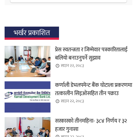
भर्खर प्रकाशित
प्रेस स्वतन्त्रता र जिम्मेवार पत्रकारितालाई
बलियो बनाउनुपर्ने सुझाव
साउन २२, २०८३
कर्णाली डेभलपमेन्ट बैंक घोटाला प्रकरणमा
तत्कालीन सिइओसहित तीन पक्राउ
साउन २२, २०८३
सरकारको तीनमहिना- ३८४ निर्णय र ३२
हजार गुनासा
साउन २२, २०८३