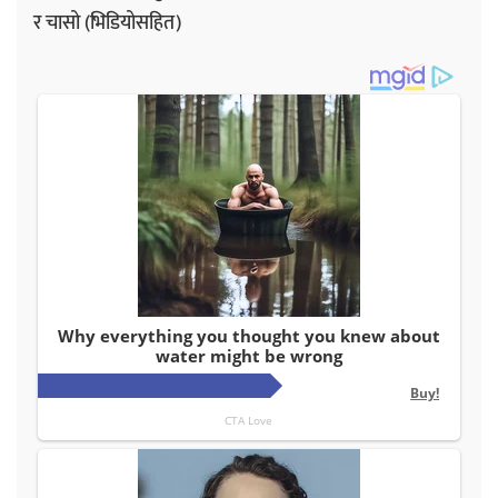
र चासो (भिडियोसहित)