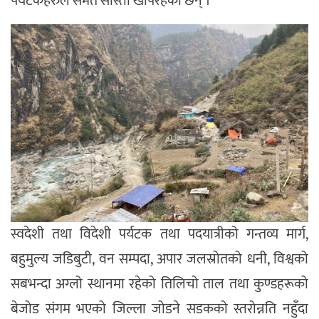
पर्यटकहरुले समेत सास्ती खेपिरहेका छन् ।
स्वदेशी तथा विदेशी पर्यटक तथा पदयात्रीको गन्तव्य मार्ग,
बहुमुल्य जडिबुटी, वन सम्पदा, अपार जलस्रोतको धनी, विश्वको
सबभन्दा अग्लो स्थानमा रहेको तिलिचो ताल तथा कुण्डहरूको
बेजोड संगम भएको जिल्ला जोडने सडकको स्तरोन्नति नहुँदा