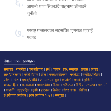
६.
जापानी भाषा सिकाउँदै मातृभाषा जोगाउने
चुनौती
७.
परराष्ट्र मन्त्रालयका सहसचिव पुष्पराज भट्टराई
पक्राउ
नेपाल जापान स्तम्भहरु
।
।
।
।
।
।
।
।
समाचार
राजनीति
जन सरोकार
अर्थ
जापान
विश्व समाचार
प्रबास
बिचार
।
।
।
।
।
।
जल/वातावरण
फोटो फिचर
खेल
कला/मनोरन्जन
कलिउड
कर्पोरेट/पर्यटन
।
।
।
।
।
।
।
प्रदेश
मधेश
सूचना/प्रविधि
एन आर एन न्युज
कर्णाली
कोशी
लुम्बिनी
।
।
।
।
।
।
।
भाषा/साहित्य
अन्तरवार्ता
सम्पादकीय
बिशेष
राशिफल
बिचित्र
स्वास्थ्य
बागमती
।
।
।
।
।
।
।
।
गण्डकी
सुदूरपश्चिम
कृषि
फूटबल
क्रिकेट
सेयर बजार
विविध
।
।
।
स्थानीयतह निर्वाचन
आम निर्वाचन २०७९
संस्कृति