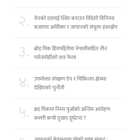
२.
येनको दरलाई स्थिर बनाउन विदेशी विनिमय
बजारमा अमेरिका र जापानको संयुक्त हस्तक्षेप
३.
ब्रोड पिक हिमपहिरोमा नेपालीसहित तीन
पर्वतारोहीको शव फेला
४.
उपभोक्ता संरक्षण ऐन र चिकित्सा क्षेत्रमा
देखिएको चुनौती
५.
ब्रड पिकमा निम्स पुर्जाको अन्तिम आरोहण
कसरी बन्यो दुःखद दुर्घटना ?
जापानको बेवास्तामा परेको भाषा संकट :