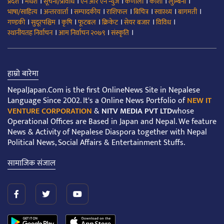
।
।
।
।
।
।
।
प्रदेश
मधेश
सूचना/प्रविधि
एन आर एन न्युज
कर्णाली
कोशी
लुम्बिनी
।
।
।
।
।
।
।
भाषा/साहित्य
अन्तरवार्ता
सम्पादकीय
राशिफल
बिचित्र
स्वास्थ्य
बागमती
।
।
।
।
।
।
।
गण्डकी
सुदूरपश्चिम
कृषि
फूटबल
क्रिकेट
सेयर बजार
विविध
।
।
।
स्थानीयतह निर्वाचन
आम निर्वाचन २०७९
संस्कृति
हाम्रो बारेमा
NepalJapan.Com is the first OnlineNews Site in Nepalese
Language Since 2002. It's a Online News Portfolio of
NEW IT
VENTURE CORPORATION
&
NITV MEDIA PVT LTD
whose
Operational Offices are Based in Japan and Nepal. We feature
News & Activity of Nepalese Diaspora together with Nepal
Political News, Social Affairs & Entertainment Stuffs.
सामाजिक संजाल