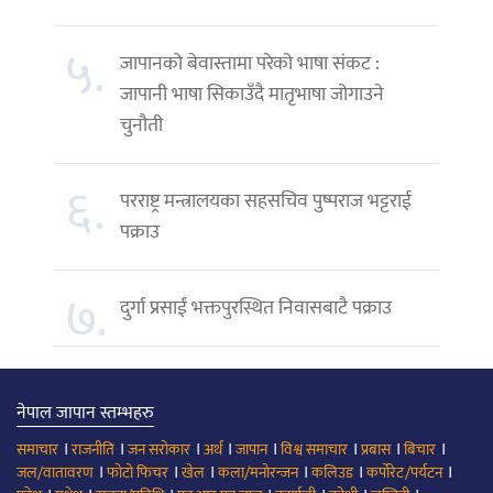
५.
जापानको बेवास्तामा परेको भाषा संकट :
जापानी भाषा सिकाउँदै मातृभाषा जोगाउने
चुनौती
६.
परराष्ट्र मन्त्रालयका सहसचिव पुष्पराज भट्टराई
पक्राउ
७.
दुर्गा प्रसाईं भक्तपुरस्थित निवासबाटै पक्राउ
नेपाल जापान स्तम्भहरु
।
।
।
।
।
।
।
।
समाचार
राजनीति
जन सरोकार
अर्थ
जापान
विश्व समाचार
प्रबास
बिचार
।
।
।
।
।
।
जल/वातावरण
फोटो फिचर
खेल
कला/मनोरन्जन
कलिउड
कर्पोरेट/पर्यटन