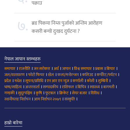
पक्राउ
७.
ब्रड पिकमा निम्स पुर्जाको अन्तिम आरोहण
कसरी बन्यो दुःखद दुर्घटना ?
नेपाल जापान स्तम्भहरु
।
।
।
।
।
।
।
।
समाचार
राजनीति
जन सरोकार
अर्थ
जापान
विश्व समाचार
प्रबास
बिचार
।
।
।
।
।
।
जल/वातावरण
फोटो फिचर
खेल
कला/मनोरन्जन
कलिउड
कर्पोरेट/पर्यटन
।
।
।
।
।
।
।
प्रदेश
मधेश
सूचना/प्रविधि
एन आर एन न्युज
कर्णाली
कोशी
लुम्बिनी
।
।
।
।
।
।
।
भाषा/साहित्य
अन्तरवार्ता
सम्पादकीय
राशिफल
बिचित्र
स्वास्थ्य
बागमती
।
।
।
।
।
।
।
गण्डकी
सुदूरपश्चिम
कृषि
फूटबल
क्रिकेट
सेयर बजार
विविध
।
।
।
स्थानीयतह निर्वाचन
आम निर्वाचन २०७९
संस्कृति
हाम्रो बारेमा