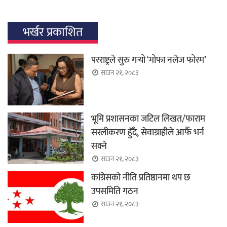
भर्खर प्रकाशित
परराष्ट्रले सुरु गर्‍यो ‘मोफा नलेज फोरम’
साउन २१, २०८३
भूमि प्रशासनका जटिल लिखत/फाराम
सरलीकरण हुँदै, सेवाग्राहीले आफैँ भर्न
सक्ने
साउन २१, २०८३
कांग्रेसको नीति प्रतिष्ठानमा थप छ
उपसमिति गठन
साउन २१, २०८३