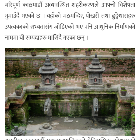
भरिपूर्ण काठमाडौं अव्यवस्थित शहरीकरणले आफ्नो विशेषता
गुमाउँदै गएको छ । यहाँको मठमन्दिर, पोखरी तथा ढुङ्गेधाराहरु
उपत्यकाको सभ्यतासंग जोडिएको भए पनि आधुनिक निर्माणको
नाममा यी सम्पदाहरु मासिंदै गएका छन् ।