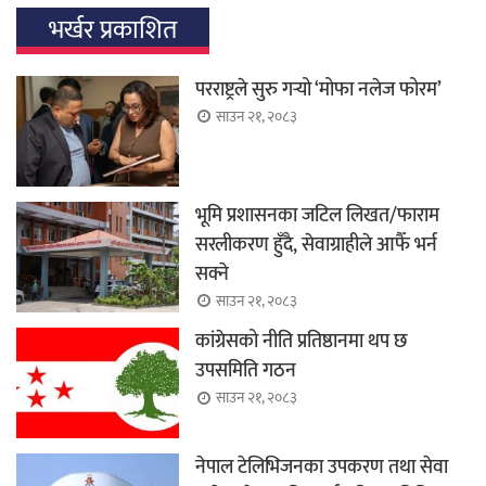
भर्खर प्रकाशित
परराष्ट्रले सुरु गर्‍यो ‘मोफा नलेज फोरम’
साउन २१, २०८३
भूमि प्रशासनका जटिल लिखत/फाराम
सरलीकरण हुँदै, सेवाग्राहीले आफैँ भर्न
सक्ने
साउन २१, २०८३
कांग्रेसको नीति प्रतिष्ठानमा थप छ
उपसमिति गठन
साउन २१, २०८३
नेपाल टेलिभिजनका उपकरण तथा सेवा