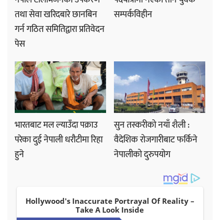
नेपाल टेलिभिजनका उपकरण
पदयात्रामा गएका तीन युवक
तथा सेवा खरिदबारे छानबिन
सम्पर्कविहीन
गर्न गठित समितिद्वारा प्रतिवेदन
पेस
भारतबाट मल ल्याउँदा पक्राउ
सुन तस्करीको नयाँ शैली :
परेका दुई नेपाली धरौटीमा रिहा
वैदेशिक रोजगारीबाट फर्किने
हुने
नेपालीको दुरुपयोग