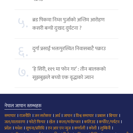
५.
ब्रड पिकमा निम्स पुर्जाको अन्तिम आरोहण
कसरी बन्यो दुःखद दुर्घटना ?
६.
दुर्गा प्रसाईं भक्तपुरस्थित निवासबाटै पक्राउ
७.
‘हे सिरी, ११९ मा फोन गर’ : तीन बालकको
सूझबुझले बच्यो एक वृद्धाको ज्यान
नेपाल जापान स्तम्भहरु
।
।
।
।
।
।
।
।
समाचार
राजनीति
जन सरोकार
अर्थ
जापान
विश्व समाचार
प्रबास
बिचार
।
।
।
।
।
।
जल/वातावरण
फोटो फिचर
खेल
कला/मनोरन्जन
कलिउड
कर्पोरेट/पर्यटन
।
।
।
।
।
।
।
प्रदेश
मधेश
सूचना/प्रविधि
एन आर एन न्युज
कर्णाली
कोशी
लुम्बिनी