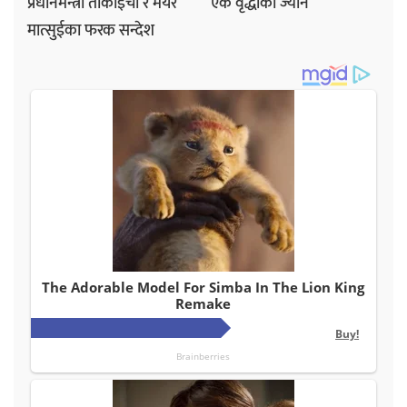
प्रधानमन्त्री ताकाइची र मेयर
एक वृद्धाको ज्यान
मात्सुईका फरक सन्देश