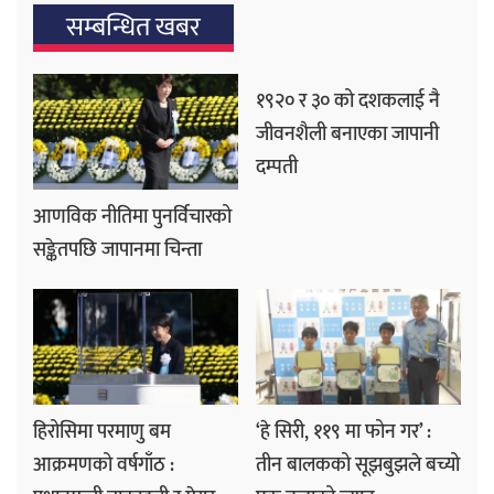
सम्बन्धित खबर
१९२० र ३० को दशकलाई नै
जीवनशैली बनाएका जापानी
दम्पती
आणविक नीतिमा पुनर्विचारको
सङ्केतपछि जापानमा चिन्ता
हिरोसिमा परमाणु बम
‘हे सिरी, ११९ मा फोन गर’ :
आक्रमणको वर्षगाँठ :
तीन बालकको सूझबुझले बच्यो