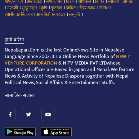
।
।
।
।
।
।
।
भाषा/साहित्य
अन्तरवार्ता
सम्पादकीय
बिशेष
राशिफल
बिचित्र
स्वास्थ्य
बागमती
।
।
।
।
।
।
।
।
गण्डकी
सुदूरपश्चिम
कृषि
फूटबल
क्रिकेट
सेयर बजार
विविध
।
।
।
स्थानीयतह निर्वाचन
आम निर्वाचन २०७९
संस्कृति
हाम्रो बारेमा
NepalJapan.Com is the first OnlineNews Site in Nepalese
Language Since 2002. It's a Online News Portfolio of
NEW IT
VENTURE CORPORATION
&
NITV MEDIA PVT LTD
whose
Operational Offices are Based in Japan and Nepal. We feature
News & Activity of Nepalese Diaspora together with Nepal
Political News, Social Affairs & Entertainment Stuffs.
सामाजिक संजाल