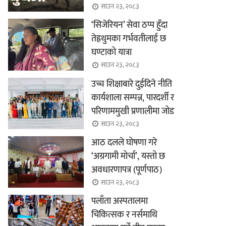
साउन २३, २०८३
‘सिजेरियन’ सेवा ठप्प हुँदा
तेह्रथुमका गर्भवतीलाई छ
घण्टाको यात्रा
साउन २३, २०८३
उच्च शिक्षाबारे दुईदिने नीति
कार्यशाला सम्पन्न, पारदर्शी र
परिणाममुखी प्रणालीमा जोड
साउन २३, २०८३
आठ दलले घोषणा गरे
‘अग्रगामी मोर्चा’, यस्तो छ
अवधारणापत्र (पूर्णपाठ)
साउन २३, २०८३
पलाँता अस्पतालमा
चिकित्सक र नर्समाथि