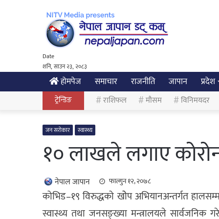
Date
शनि, साउन २३, २०८३
होमपेज
समाचार
राजनीति
जापान
प्रदेश
ट्रेन्डिङ
राशिफल
मौसम
विनिमयदर
जन सरोकार
स्वास्थ्य
१० लाखले लगाए कोरोनाव
नेपाल जापान
फाल्गुन १२, २०७८
कोभिड–१९ विरुद्धको खोेप अभियानअन्तर्गत हालसम्
स्वास्थ्य तथा जनसङ्ख्या मन्त्रालयले सार्वजनिक