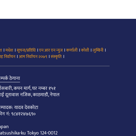
।
।
।
।
।
।
।
ेश
मधेश
सूचना/प्रविधि
एन आर एन न्युज
कर्णाली
कोशी
लुम्बिनी
।
।
।
ह निर्वाचन
आम निर्वाचन २०७९
संस्कृति
म्पर्क ठेगाना
ाँसबारी, कपन मार्ग, घर नम्बर १५१
ाई दूतावास नजिक, काठमाडौं, नेपाल
म्पादक: यादव देवकोटा
ोन नं: ९८४१२४७६९०
apan
atsushika-ku Tokyo 124-0012