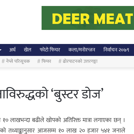
अर्थ
खेल
फोटो फिचर
कला/मनोरन्जन
निर्वाचन २०७९
नेप्से परिसूचक
फिफा
ढोरपाटनको उत्तरगङ्गा
िरुद्धको ‘बुस्टर डोज’
म १० लाखभन्दा बढीले खोपको अतिरिक्त मात्रा लगाएका छन् ।
 गरेको तथ्याङ्कानुसार आजसम्म १० लाख २० हजार ५४१ जनाले