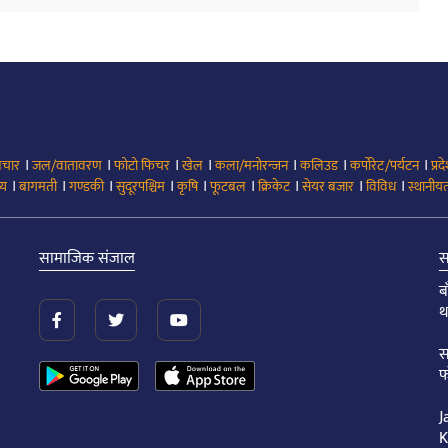
।
।
।
।
।
।
।
िचार
जल/वातावरण
फोटो फिचर
खेल
कला/मनोरन्जन
कलिउड
कर्पोरेट/पर्यटन
प्रद
।
।
।
।
।
।
।
।
।
्य
बागमती
गण्डकी
सुदूरपश्चिम
कृषि
फूटबल
क्रिकेट
सेयर बजार
विविध
स्थानीयत
सामाजिक संजाल
स
ब
थ
स
फ
J
K