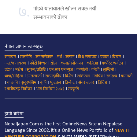
७.
पोडवे यातायातले खोल्न सक्छ नयाँ
सम्भावनाको ढोका
नेपाल जापान स्तम्भहरु
।
।
।
।
।
।
।
।
समाचार
राजनीति
जन सरोकार
अर्थ
जापान
विश्व समाचार
प्रबास
बिचार
।
।
।
।
।
।
जल/वातावरण
फोटो फिचर
खेल
कला/मनोरन्जन
कलिउड
कर्पोरेट/पर्यटन
।
।
।
।
।
।
।
प्रदेश
मधेश
सूचना/प्रविधि
एन आर एन न्युज
कर्णाली
कोशी
लुम्बिनी
।
।
।
।
।
।
।
भाषा/साहित्य
अन्तरवार्ता
सम्पादकीय
बिशेष
राशिफल
बिचित्र
स्वास्थ्य
बागमती
।
।
।
।
।
।
।
।
गण्डकी
सुदूरपश्चिम
कृषि
फूटबल
क्रिकेट
सेयर बजार
विविध
।
।
।
स्थानीयतह निर्वाचन
आम निर्वाचन २०७९
संस्कृति
हाम्रो बारेमा
NepalJapan.Com is the first OnlineNews Site in Nepalese
Language Since 2002. It's a Online News Portfolio of
NEW IT
VENTURE CORPORATION
&
NITV MEDIA PVT LTD
whose