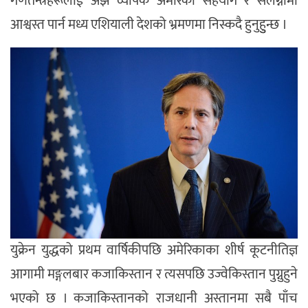
गणतन्त्रहरूलाई अझ व्यापक अमेरिकी सहयोग र संलग्नामा
आश्वस्त पार्न मध्य एशियाली देशको भ्रमणमा निस्कदै हुनुहुुन्छ ।
युक्रेन युद्धको प्रथम वार्षिकीपछि अमेरिकाका शीर्ष कूटनीतिज्ञ
आगामी मङ्गलबार कजाकिस्तान र त्यसपछि उज्वेकिस्तान पुग्नुहुने
भएको छ । कजाकिस्तानको राजधानी अस्तानमा सबै पाँच