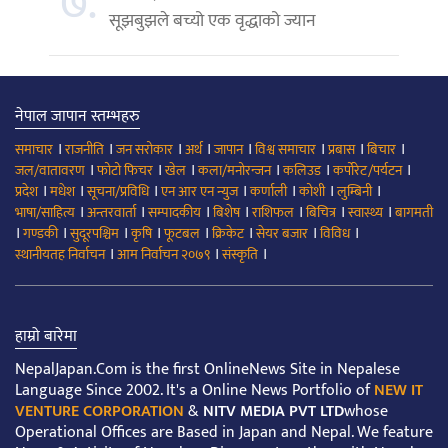
७.
सूझबुझले बच्यो एक वृद्धाको ज्यान
नेपाल जापान स्तम्भहरु
।
।
।
।
।
।
।
।
समाचार
राजनीति
जन सरोकार
अर्थ
जापान
विश्व समाचार
प्रबास
बिचार
।
।
।
।
।
।
जल/वातावरण
फोटो फिचर
खेल
कला/मनोरन्जन
कलिउड
कर्पोरेट/पर्यटन
।
।
।
।
।
।
।
प्रदेश
मधेश
सूचना/प्रविधि
एन आर एन न्युज
कर्णाली
कोशी
लुम्बिनी
।
।
।
।
।
।
।
भाषा/साहित्य
अन्तरवार्ता
सम्पादकीय
बिशेष
राशिफल
बिचित्र
स्वास्थ्य
बागमती
।
।
।
।
।
।
।
।
गण्डकी
सुदूरपश्चिम
कृषि
फूटबल
क्रिकेट
सेयर बजार
विविध
।
।
।
स्थानीयतह निर्वाचन
आम निर्वाचन २०७९
संस्कृति
हाम्रो बारेमा
NepalJapan.Com is the first OnlineNews Site in Nepalese
Language Since 2002. It's a Online News Portfolio of
NEW IT
VENTURE CORPORATION
&
NITV MEDIA PVT LTD
whose
Operational Offices are Based in Japan and Nepal. We feature