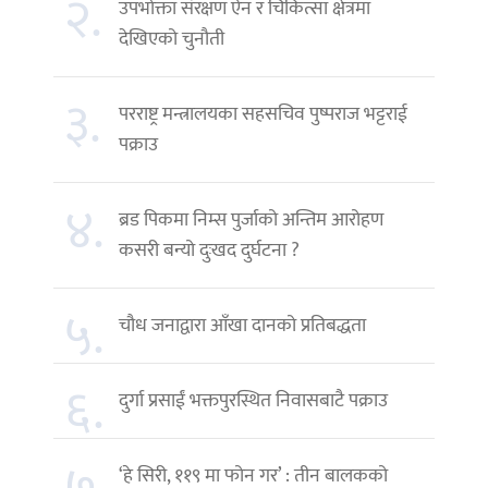
२.
उपभोक्ता संरक्षण ऐन र चिकित्सा क्षेत्रमा
देखिएको चुनौती
३.
परराष्ट्र मन्त्रालयका सहसचिव पुष्पराज भट्टराई
पक्राउ
४.
ब्रड पिकमा निम्स पुर्जाको अन्तिम आरोहण
कसरी बन्यो दुःखद दुर्घटना ?
५.
चौध जनाद्वारा आँखा दानको प्रतिबद्धता
६.
दुर्गा प्रसाईं भक्तपुरस्थित निवासबाटै पक्राउ
‘हे सिरी, ११९ मा फोन गर’ : तीन बालकको