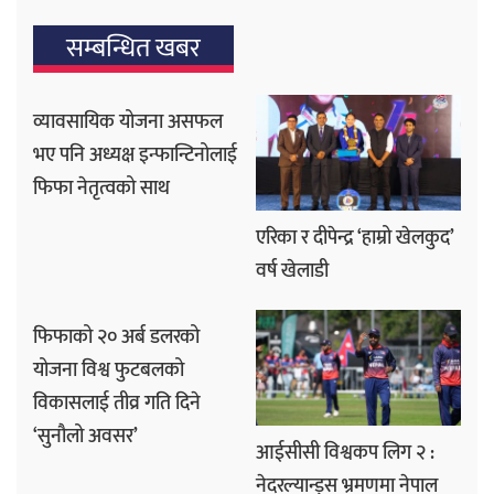
सम्बन्धित खबर
व्यावसायिक योजना असफल
भए पनि अध्यक्ष इन्फान्टिनोलाई
फिफा नेतृत्वको साथ
एरिका र दीपेन्द्र ‘हाम्रो खेलकुद’
वर्ष खेलाडी
फिफाको २० अर्ब डलरको
योजना विश्व फुटबलको
विकासलाई तीव्र गति दिने
‘सुनौलो अवसर’
आईसीसी विश्वकप लिग २ :
नेदरल्यान्ड्स भ्रमणमा नेपाल