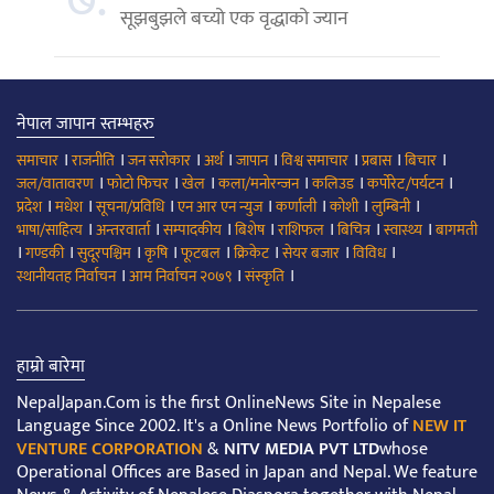
७.
सूझबुझले बच्यो एक वृद्धाको ज्यान
नेपाल जापान स्तम्भहरु
।
।
।
।
।
।
।
।
समाचार
राजनीति
जन सरोकार
अर्थ
जापान
विश्व समाचार
प्रबास
बिचार
।
।
।
।
।
।
जल/वातावरण
फोटो फिचर
खेल
कला/मनोरन्जन
कलिउड
कर्पोरेट/पर्यटन
।
।
।
।
।
।
।
प्रदेश
मधेश
सूचना/प्रविधि
एन आर एन न्युज
कर्णाली
कोशी
लुम्बिनी
।
।
।
।
।
।
।
भाषा/साहित्य
अन्तरवार्ता
सम्पादकीय
बिशेष
राशिफल
बिचित्र
स्वास्थ्य
बागमती
।
।
।
।
।
।
।
।
गण्डकी
सुदूरपश्चिम
कृषि
फूटबल
क्रिकेट
सेयर बजार
विविध
।
।
।
स्थानीयतह निर्वाचन
आम निर्वाचन २०७९
संस्कृति
हाम्रो बारेमा
NepalJapan.Com is the first OnlineNews Site in Nepalese
Language Since 2002. It's a Online News Portfolio of
NEW IT
VENTURE CORPORATION
&
NITV MEDIA PVT LTD
whose
Operational Offices are Based in Japan and Nepal. We feature