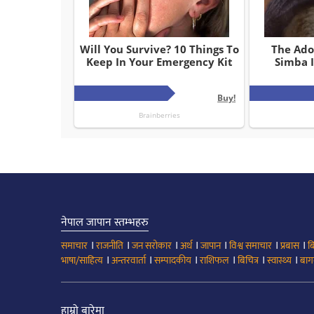
नेपाल जापान स्तम्भहरु
।
।
।
।
।
।
।
समाचार
राजनीति
जन सरोकार
अर्थ
जापान
विश्व समाचार
प्रबास
ब
।
।
।
।
।
।
भाषा/साहित्य
अन्तरवार्ता
सम्पादकीय
राशिफल
बिचित्र
स्वास्थ्य
बाग
हाम्रो बारेमा