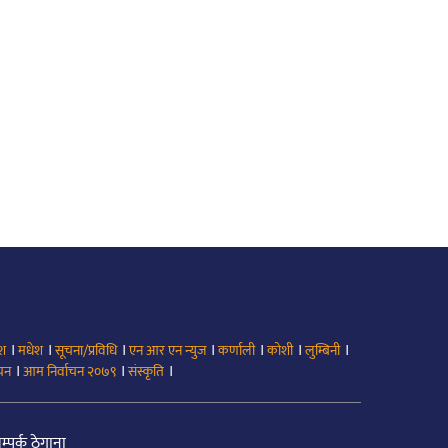
।
।
।
।
।
।
।
ेश
मधेश
सूचना/प्रविधि
एन आर एन न्युज
कर्णाली
कोशी
लुम्बिनी
।
।
।
ाचन
आम निर्वाचन २०७९
संस्कृति
म्पर्क ठेगाना