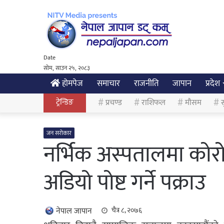
Date
सोम, साउन २५, २०८३
होमपेज
समाचार
राजनीति
जापान
प्रदेश
ट्रेन्डिङ
प्रचण्ड
राशिफल
मौसम
स
जन सरोकार
नर्भिक अस्पतालमा कोरोन
अडियो पोष्ट गर्ने पक्राउ
नेपाल जापान
चैत्र ८, २०७६