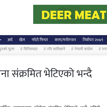
अर्थ
खेल
फोटो फिचर
कला/मनोरन्जन
निर्वाचन २०७९
ुनको मूल्य
विनिमयदर
रवि लामिछाने
नेपाली कांग्रेस
गग
ा संक्रमित भेटिएको भन्दै