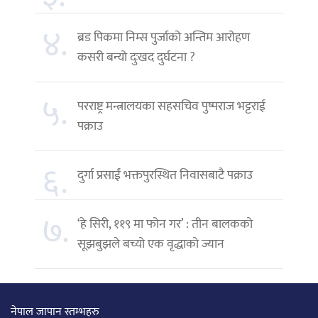
४.
ब्रड पिकमा निम्स पुर्जाको अन्तिम आरोहण
कसरी बन्यो दुःखद दुर्घटना ?
५.
परराष्ट्र मन्त्रालयका सहसचिव पुष्पराज भट्टराई
पक्राउ
६.
दुर्गा प्रसाईं भक्तपुरस्थित निवासबाटै पक्राउ
७.
‘हे सिरी, ११९ मा फोन गर’ : तीन बालकको
सूझबुझले बच्यो एक वृद्धाको ज्यान
नेपाल जापान स्तम्भहरु