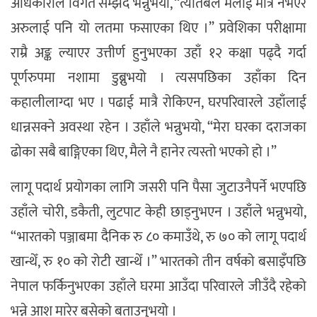
अधिकारीले विगत सम्झँदै भन्नुभयो, “त्यतिबेलै मलाई मात्र नभएर
अरुलाई पनि यो लतमा फसाएका थिए ।” प्रवेशिका परीक्षामा
राम्रै अङ्क ल्याएर उत्तीर्ण हुनुभएका उहाँ १२ कक्षा पढ्दै गर्दा
पूर्णरुपमा नशामा डुब्नुभयो । त्यसपछिका उहाँका दिन
कहालीलाग्दा भए । पढाई मात्रै रोकिएन, घरपरिवारले उहाँलाई
धान्नसक्ने अवस्था रहेन । उहाँले भन्नुभयो, “मेरा घरका दराजका
ढोका सबै बाङ्गिएका थिए, मैले नै हानेर त्यस्तो भएको हो ।”
लागू पदार्थ प्रयोगका लागि जसरी पनि पैसा जुटाउनैपर्ने भएपछि
उहाँले चोरी, डकैती, लुटपाट केही छाड्नुभएन । उहाँले भन्नुभयो,
“भारतको पञ्जाबमा दैनिक रु ८० कमाउँथे, रु ७० को लागू पदार्थ
खान्थेँ, रु १० को रोटी खान्थेँ ।” भारतको तीन वर्षको बसाइँपछि
नेपाल फर्किनुभएका उहाँले घरमा आउँदा परिवारले जीउँदै रहेको
भन्ने आश मारेर बसेको बताउनुभयो ।