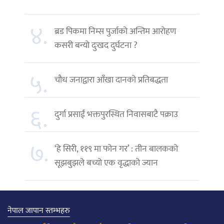
४.
ब्रड पिकमा निम्स पुर्जाको अन्तिम आरोहण
कसरी बन्यो दुःखद दुर्घटना ?
५.
चौध जनाद्वारा आँखा दानको प्रतिबद्धता
६.
दुर्गा प्रसाईं भक्तपुरस्थित निवासबाटै पक्राउ
७.
‘हे सिरी, ११९ मा फोन गर’ : तीन बालकको
सूझबुझले बच्यो एक वृद्धाको ज्यान
नेपाल जापान स्तम्भहरु