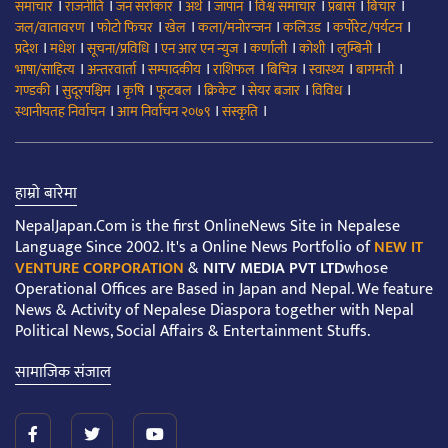
।
।
।
।
।
।
।
।
समाचार
राजनीति
जन सरोकार
अर्थ
जापान
विश्व समाचार
प्रबास
बिचार
।
।
।
।
।
।
जल/वातावरण
फोटो फिचर
खेल
कला/मनोरन्जन
कलिउड
कर्पोरेट/पर्यटन
।
।
।
।
।
।
।
प्रदेश
मधेश
सूचना/प्रविधि
एन आर एन न्युज
कर्णाली
कोशी
लुम्बिनी
।
।
।
।
।
।
।
भाषा/साहित्य
अन्तरवार्ता
सम्पादकीय
राशिफल
बिचित्र
स्वास्थ्य
बागमती
।
।
।
।
।
।
।
गण्डकी
सुदूरपश्चिम
कृषि
फूटबल
क्रिकेट
सेयर बजार
विविध
।
।
।
स्थानीयतह निर्वाचन
आम निर्वाचन २०७९
संस्कृति
हाम्रो बारेमा
NepalJapan.Com is the first OnlineNews Site in Nepalese
Language Since 2002. It's a Online News Portfolio of
NEW IT
VENTURE CORPORATION
&
NITV MEDIA PVT LTD
whose
Operational Offices are Based in Japan and Nepal. We feature
News & Activity of Nepalese Diaspora together with Nepal
Political News, Social Affairs & Entertainment Stuffs.
सामाजिक संजाल