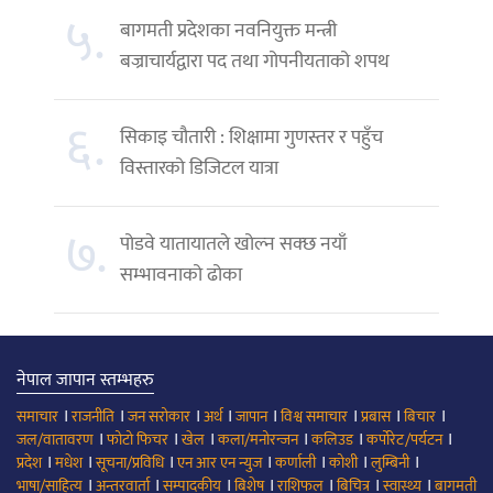
५.
बागमती प्रदेशका नवनियुक्त मन्त्री
बज्राचार्यद्वारा पद तथा गोपनीयताको शपथ
६.
सिकाइ चौतारी : शिक्षामा गुणस्तर र पहुँच
विस्तारको डिजिटल यात्रा
७.
पोडवे यातायातले खोल्न सक्छ नयाँ
सम्भावनाको ढोका
नेपाल जापान स्तम्भहरु
।
।
।
।
।
।
।
।
समाचार
राजनीति
जन सरोकार
अर्थ
जापान
विश्व समाचार
प्रबास
बिचार
।
।
।
।
।
।
जल/वातावरण
फोटो फिचर
खेल
कला/मनोरन्जन
कलिउड
कर्पोरेट/पर्यटन
।
।
।
।
।
।
।
प्रदेश
मधेश
सूचना/प्रविधि
एन आर एन न्युज
कर्णाली
कोशी
लुम्बिनी
।
।
।
।
।
।
।
भाषा/साहित्य
अन्तरवार्ता
सम्पादकीय
बिशेष
राशिफल
बिचित्र
स्वास्थ्य
बागमती