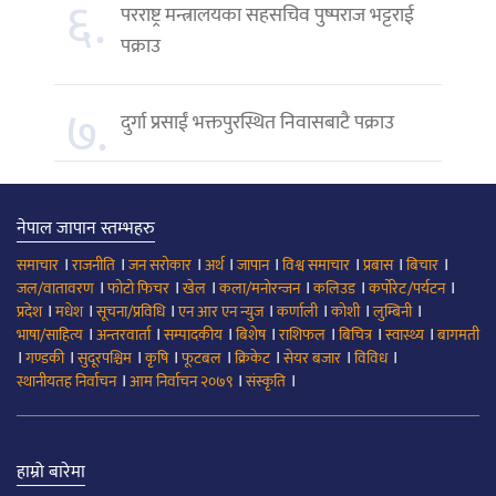
६.
परराष्ट्र मन्त्रालयका सहसचिव पुष्पराज भट्टराई
पक्राउ
७.
दुर्गा प्रसाईं भक्तपुरस्थित निवासबाटै पक्राउ
नेपाल जापान स्तम्भहरु
।
।
।
।
।
।
।
।
समाचार
राजनीति
जन सरोकार
अर्थ
जापान
विश्व समाचार
प्रबास
बिचार
।
।
।
।
।
।
जल/वातावरण
फोटो फिचर
खेल
कला/मनोरन्जन
कलिउड
कर्पोरेट/पर्यटन
।
।
।
।
।
।
।
प्रदेश
मधेश
सूचना/प्रविधि
एन आर एन न्युज
कर्णाली
कोशी
लुम्बिनी
।
।
।
।
।
।
।
भाषा/साहित्य
अन्तरवार्ता
सम्पादकीय
बिशेष
राशिफल
बिचित्र
स्वास्थ्य
बागमती
।
।
।
।
।
।
।
।
गण्डकी
सुदूरपश्चिम
कृषि
फूटबल
क्रिकेट
सेयर बजार
विविध
।
।
।
स्थानीयतह निर्वाचन
आम निर्वाचन २०७९
संस्कृति
हाम्रो बारेमा