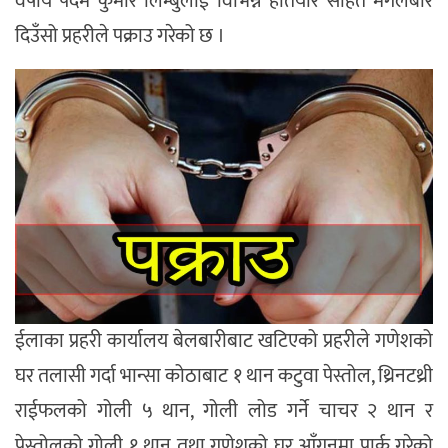
वर्षीय पदम कुमार लिम्बुलाई विभिन्न हतियार सहित मंगलबार
दिउँसो प्रहरीले पक्राउ गरेको छ ।
ईलाका प्रहरी कार्यालय बेलबारीबाट खटिएको प्रहरीले गणेशको
घर तलासी गर्दा भान्सा कोठाबाट १ थान कटुवा पेस्तोल, थ्रिनटथ्री
राईफलको गोली ५ थान, गोली लोड गर्ने चाचर २ थान र
पेस्तोलको गोली १ थान तथा गणेशको घर आँगनमा पार्क गरेको