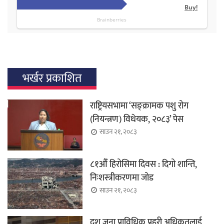
भर्खर प्रकाशित
राष्ट्रियसभामा ‘सङ्क्रामक पशु रोग
(नियन्त्रण) विधेयक, २०८३’ पेस
साउन २१, २०८३
८१औँ हिरोसिमा दिवस : दिगो शान्ति,
निःशस्त्रीकरणमा जोड
साउन २१, २०८३
दश जना प्राविधिक प्रहरी अधिकृतलाई