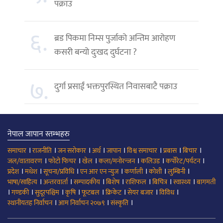
पक्राउ
६.
ब्रड पिकमा निम्स पुर्जाको अन्तिम आरोहण
कसरी बन्यो दुःखद दुर्घटना ?
७.
दुर्गा प्रसाईं भक्तपुरस्थित निवासबाटै पक्राउ
नेपाल जापान स्तम्भहरु
।
।
।
।
।
।
।
।
समाचार
राजनीति
जन सरोकार
अर्थ
जापान
विश्व समाचार
प्रबास
बिचार
।
।
।
।
।
।
जल/वातावरण
फोटो फिचर
खेल
कला/मनोरन्जन
कलिउड
कर्पोरेट/पर्यटन
।
।
।
।
।
।
।
प्रदेश
मधेश
सूचना/प्रविधि
एन आर एन न्युज
कर्णाली
कोशी
लुम्बिनी
।
।
।
।
।
।
।
भाषा/साहित्य
अन्तरवार्ता
सम्पादकीय
बिशेष
राशिफल
बिचित्र
स्वास्थ्य
बागमती
।
।
।
।
।
।
।
।
गण्डकी
सुदूरपश्चिम
कृषि
फूटबल
क्रिकेट
सेयर बजार
विविध
।
।
।
स्थानीयतह निर्वाचन
आम निर्वाचन २०७९
संस्कृति