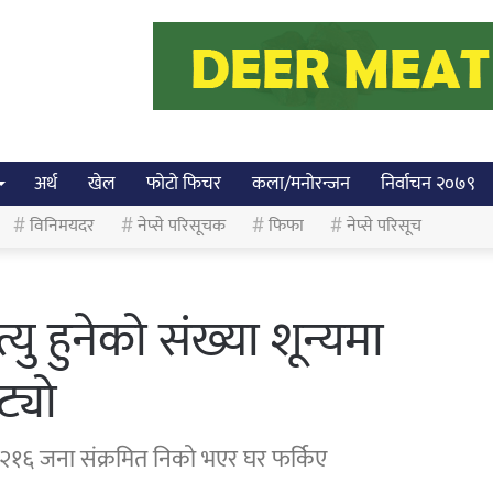
अर्थ
खेल
फोटो फिचर
कला/मनोरन्जन
निर्वाचन २०७९
विनिमयदर
नेप्से परिसूचक
फिफा
नेप्से परिसूच
यु हुनेको संख्या शून्यमा
ट्यो
 २१६ जना संक्रमित निको भएर घर फर्किए