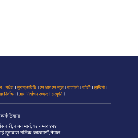
।
।
।
।
।
।
।
ेश
मधेश
सूचना/प्रविधि
एन आर एन न्युज
कर्णाली
कोशी
लुम्बिनी
।
।
।
ह निर्वाचन
आम निर्वाचन २०७९
संस्कृति
म्पर्क ठेगाना
ाँसबारी, कपन मार्ग, घर नम्बर १५१
ाई दूतावास नजिक, काठमाडौं, नेपाल