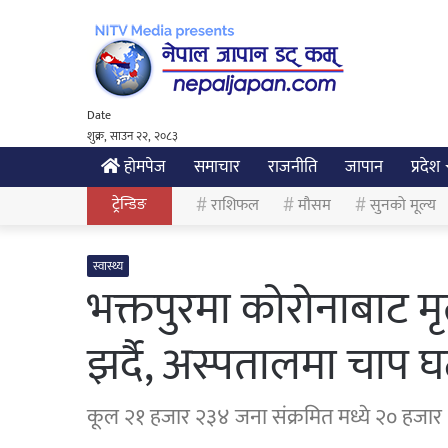
Date
शुक्र, साउन २२, २०८३
होमपेज
समाचार
राजनीति
जापान
प्रदेश
ट्रेन्डिङ
राशिफल
मौसम
सुनको मूल्य
स्वास्थ्य
भक्तपुरमा कोरोनाबाट मृत्
झर्दै, अस्पतालमा चाप घ
कूल २१ हजार २३४ जना संक्रमित मध्ये २० हजार