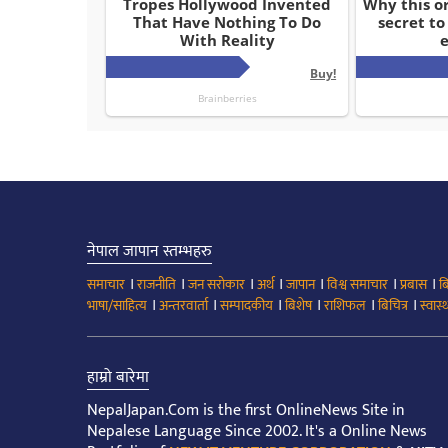
नेपाल जापान स्तम्भहरु
।
।
।
।
।
।
।
समाचार
राजनीति
जन सरोकार
अर्थ
जापान
विश्व समाचार
प्रबास
ब
।
।
।
।
।
।
भाषा/साहित्य
अन्तरवार्ता
सम्पादकीय
बिशेष
राशिफल
बिचित्र
स्वास्थ
हाम्रो बारेमा
NepalJapan.Com is the first OnlineNews Site in
Nepalese Language Since 2002. It's a Online News