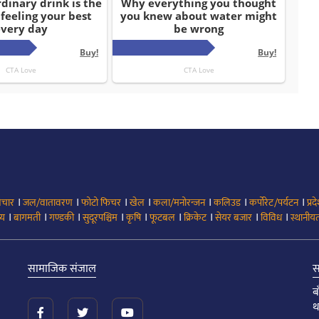
।
।
।
।
।
।
।
िचार
जल/वातावरण
फोटो फिचर
खेल
कला/मनोरन्जन
कलिउड
कर्पोरेट/पर्यटन
प्रद
।
।
।
।
।
।
।
।
।
्य
बागमती
गण्डकी
सुदूरपश्चिम
कृषि
फूटबल
क्रिकेट
सेयर बजार
विविध
स्थानीयत
सामाजिक संजाल
स
ब
थ