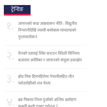
ट्रेन्डिङ
१.
जापानको कडा आप्रवासन नीति : विद्युतीय
निगरानीदेखि स्थायी बसोबास मापदण्डको
पुनरावलोकन
२.
येनको दरलाई स्थिर बनाउन विदेशी विनिमय
बजारमा अमेरिका र जापानको संयुक्त हस्तक्षेप
३.
ब्रोड पिक हिमपहिरोमा नेपालीसहित तीन
पर्वतारोहीको शव फेला
४.
ब्रड पिकमा निम्स पुर्जाको अन्तिम आरोहण
कसरी बन्यो दुःखद दुर्घटना ?