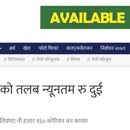
अर्थ
खेल
फोटो फिचर
कला/मनोरन्जन
निर्वाचन २०७९
विनिमयदर
नेप्से परिसूचक
फिफा
नेप्से परिसूच
को तलब न्यूनतम रु दुई
 प्रतिघण्टा नौ हजार १६० कोरियन वन कायम