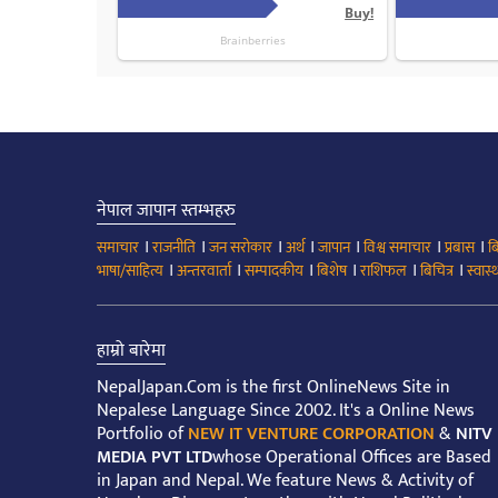
नेपाल जापान स्तम्भहरु
।
।
।
।
।
।
।
समाचार
राजनीति
जन सरोकार
अर्थ
जापान
विश्व समाचार
प्रबास
ब
।
।
।
।
।
।
भाषा/साहित्य
अन्तरवार्ता
सम्पादकीय
बिशेष
राशिफल
बिचित्र
स्वास्थ
हाम्रो बारेमा
NepalJapan.Com is the first OnlineNews Site in
Nepalese Language Since 2002. It's a Online News
Portfolio of
NEW IT VENTURE CORPORATION
&
NITV
MEDIA PVT LTD
whose Operational Offices are Based
in Japan and Nepal. We feature News & Activity of