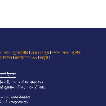
।
।
।
।
।
।
।
ेश
मधेश
सूचना/प्रविधि
एन आर एन न्युज
कर्णाली
कोशी
लुम्बिनी
।
।
।
ह निर्वाचन
आम निर्वाचन २०७९
संस्कृति
म्पर्क ठेगाना
ाँसबारी, कपन मार्ग, घर नम्बर १५१
ाई दूतावास नजिक, काठमाडौं, नेपाल
म्पादक: यादव देवकोटा
ोन नं: ९८४१२४७६९०