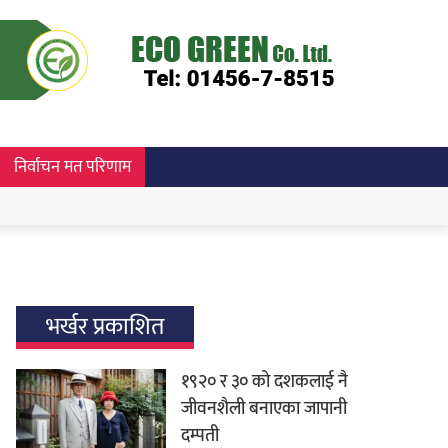
निर्वाचन मत परिणाम
भर्खर प्रकाशित
१९२० र ३० को दशकलाई नै
जीवनशैली बनाएका जापानी
दम्पती