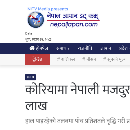
Date
शुक्र, साउन २२, २०८३
होमपेज
समाचार
राजनीति
जापान
प्रदेश
ट्रेन्डिङ
राशिफल
मौसम
सुनको मूल्य
प्रबास
कोरियामा नेपाली मजदुर
लाख
हाल पाइरहेको तलबमा पाँच प्रतिशतले वृद्धि गरी