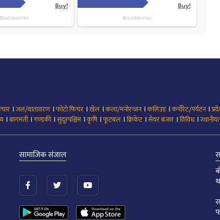
।
।
।
।
।
।
।
िचार
जल/वातावरण
फोटो फिचर
खेल
कला/मनोरन्जन
कलिउड
कर्पोरेट/पर्यटन
प्रद
।
।
।
।
।
।
।
।
।
्य
बागमती
गण्डकी
सुदूरपश्चिम
कृषि
फूटबल
क्रिकेट
सेयर बजार
विविध
स्थानीयत
सामाजिक संजाल
स
ब
थ
स
फ