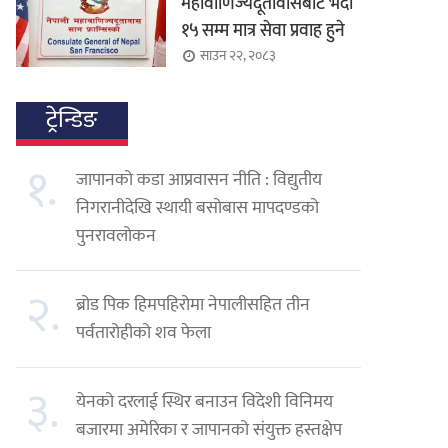
महावाणिज्यदूतावासबाट भदौ
१५ सम्म मात्र सेवा प्रवाह हुने
साउन २२, २०८३
ट्रेन्डिङ
१.
जापानको कडा आप्रवासन नीति : विद्युतीय
निगरानीदेखि स्थायी बसोबास मापदण्डको
पुनरावलोकन
२.
ब्रोड पिक हिमपहिरोमा नेपालीसहित तीन
पर्वतारोहीको शव फेला
३.
येनको दरलाई स्थिर बनाउन विदेशी विनिमय
बजारमा अमेरिका र जापानको संयुक्त हस्तक्षेप