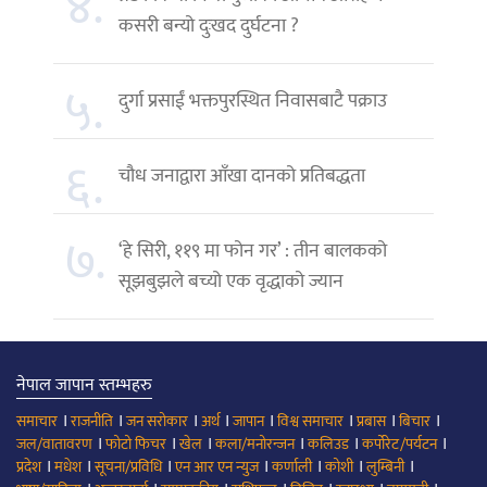
४.
कसरी बन्यो दुःखद दुर्घटना ?
५.
दुर्गा प्रसाईं भक्तपुरस्थित निवासबाटै पक्राउ
६.
चौध जनाद्वारा आँखा दानको प्रतिबद्धता
७.
‘हे सिरी, ११९ मा फोन गर’ : तीन बालकको
सूझबुझले बच्यो एक वृद्धाको ज्यान
नेपाल जापान स्तम्भहरु
।
।
।
।
।
।
।
।
समाचार
राजनीति
जन सरोकार
अर्थ
जापान
विश्व समाचार
प्रबास
बिचार
।
।
।
।
।
।
जल/वातावरण
फोटो फिचर
खेल
कला/मनोरन्जन
कलिउड
कर्पोरेट/पर्यटन
।
।
।
।
।
।
।
प्रदेश
मधेश
सूचना/प्रविधि
एन आर एन न्युज
कर्णाली
कोशी
लुम्बिनी