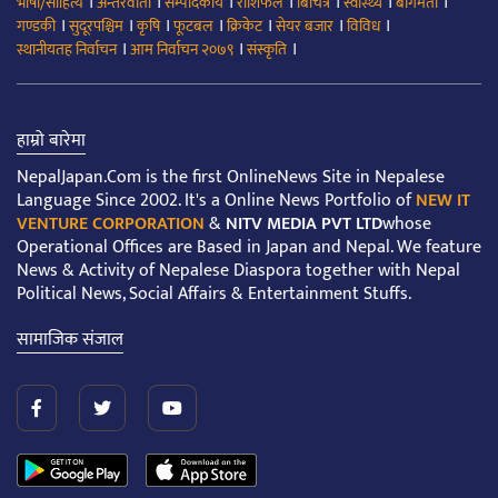
।
।
।
।
।
।
।
भाषा/साहित्य
अन्तरवार्ता
सम्पादकीय
राशिफल
बिचित्र
स्वास्थ्य
बागमती
।
।
।
।
।
।
।
गण्डकी
सुदूरपश्चिम
कृषि
फूटबल
क्रिकेट
सेयर बजार
विविध
।
।
।
स्थानीयतह निर्वाचन
आम निर्वाचन २०७९
संस्कृति
हाम्रो बारेमा
NepalJapan.Com is the first OnlineNews Site in Nepalese
Language Since 2002. It's a Online News Portfolio of
NEW IT
VENTURE CORPORATION
&
NITV MEDIA PVT LTD
whose
Operational Offices are Based in Japan and Nepal. We feature
News & Activity of Nepalese Diaspora together with Nepal
Political News, Social Affairs & Entertainment Stuffs.
सामाजिक संजाल