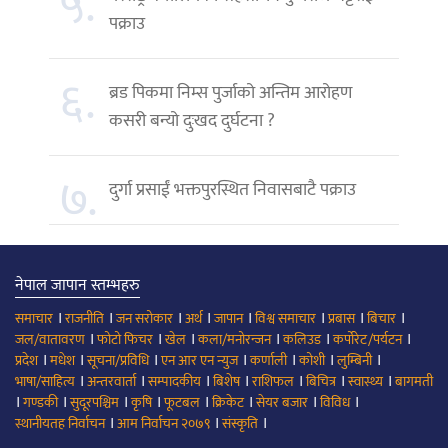
५.
पक्राउ
६.
ब्रड पिकमा निम्स पुर्जाको अन्तिम आरोहण
कसरी बन्यो दुःखद दुर्घटना ?
७.
दुर्गा प्रसाईं भक्तपुरस्थित निवासबाटै पक्राउ
नेपाल जापान स्तम्भहरु
।
।
।
।
।
।
।
।
समाचार
राजनीति
जन सरोकार
अर्थ
जापान
विश्व समाचार
प्रबास
बिचार
।
।
।
।
।
।
जल/वातावरण
फोटो फिचर
खेल
कला/मनोरन्जन
कलिउड
कर्पोरेट/पर्यटन
।
।
।
।
।
।
।
प्रदेश
मधेश
सूचना/प्रविधि
एन आर एन न्युज
कर्णाली
कोशी
लुम्बिनी
।
।
।
।
।
।
।
भाषा/साहित्य
अन्तरवार्ता
सम्पादकीय
बिशेष
राशिफल
बिचित्र
स्वास्थ्य
बागमती
।
।
।
।
।
।
।
।
गण्डकी
सुदूरपश्चिम
कृषि
फूटबल
क्रिकेट
सेयर बजार
विविध
।
।
।
स्थानीयतह निर्वाचन
आम निर्वाचन २०७९
संस्कृति