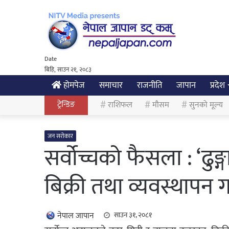
Date
बिहि, साउन २१, २०८३
होमपेज
समाचार
राजनीति
जापान
प्रदेश
ट्रेन्डिङ
राशिफल
मौसम
सुनको मूल्य
जन सरोकार
सर्वोच्चको फैसला : ‘ढुङ्
बिक्री तथा व्यवस्थापन ग
नेपाल जापान
साउन ३१, २०८१