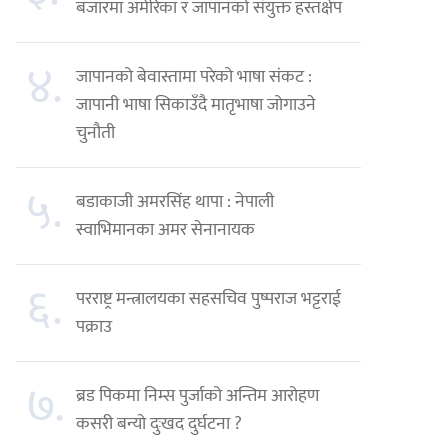
बजारमा अमेरिका र जापानको संयुक्त हस्तक्षेप
४.
जापानको बेवास्तामा परेको भाषा संकट :
जापानी भाषा सिकाउँदै मातृभाषा जोगाउने
चुनौती
५.
बडाकाजी अमरसिंह थापा : नेपाली
स्वाभिमानका अमर सेनानायक
६.
परराष्ट्र मन्त्रालयका सहसचिव पुष्पराज भट्टराई
पक्राउ
७.
ब्रड पिकमा निम्स पुर्जाको अन्तिम आरोहण
कसरी बन्यो दुःखद दुर्घटना ?