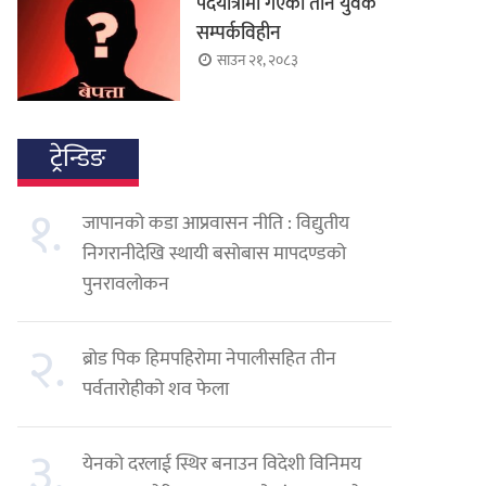
पदयात्रामा गएका तीन युवक
सम्पर्कविहीन
साउन २१, २०८३
ट्रेन्डिङ
१.
जापानको कडा आप्रवासन नीति : विद्युतीय
निगरानीदेखि स्थायी बसोबास मापदण्डको
पुनरावलोकन
२.
ब्रोड पिक हिमपहिरोमा नेपालीसहित तीन
पर्वतारोहीको शव फेला
३.
येनको दरलाई स्थिर बनाउन विदेशी विनिमय