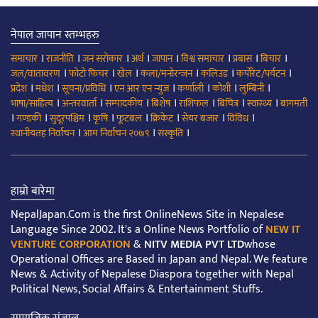
नेपाल जापान स्तम्भहरु
।
।
।
।
।
।
।
।
समाचार
राजनीति
जन सरोकार
अर्थ
जापान
विश्व समाचार
प्रबास
बिचार
।
।
।
।
।
।
जल/वातावरण
फोटो फिचर
खेल
कला/मनोरन्जन
कलिउड
कर्पोरेट/पर्यटन
।
।
।
।
।
।
।
प्रदेश
मधेश
सूचना/प्रविधि
एन आर एन न्युज
कर्णाली
कोशी
लुम्बिनी
।
।
।
।
।
।
।
भाषा/साहित्य
अन्तरवार्ता
सम्पादकीय
बिशेष
राशिफल
बिचित्र
स्वास्थ्य
बागमती
।
।
।
।
।
।
।
।
गण्डकी
सुदूरपश्चिम
कृषि
फूटबल
क्रिकेट
सेयर बजार
विविध
।
।
।
स्थानीयतह निर्वाचन
आम निर्वाचन २०७९
संस्कृति
हाम्रो बारेमा
NepalJapan.Com is the first OnlineNews Site in Nepalese
Language Since 2002. It's a Online News Portfolio of
NEW IT
VENTURE CORPORATION
&
NITV MEDIA PVT LTD
whose
Operational Offices are Based in Japan and Nepal. We feature
News & Activity of Nepalese Diaspora together with Nepal
Political News, Social Affairs & Entertainment Stuffs.