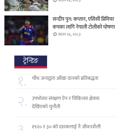
साउन २६, २०८३
सन्दीप पुन: कप्तान, एसिसी प्रिमियर
कपका लागि नेपाली टोलीको घोषणा
साउन २६, २०८३
ट्रेन्डिङ
१.
चौध जनाद्वारा आँखा दानको प्रतिबद्धता
२.
उपभोक्ता संरक्षण ऐन र चिकित्सा क्षेत्रमा
देखिएको चुनौती
३.
१९२० र ३० को दशकलाई नै जीवनशैली