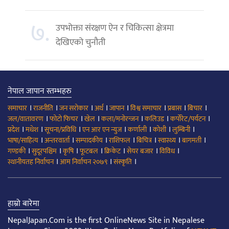
७.
उपभोक्ता संरक्षण ऐन र चिकित्सा क्षेत्रमा
देखिएको चुनौती
नेपाल जापान स्तम्भहरु
।
।
।
।
।
।
।
।
समाचार
राजनीति
जन सरोकार
अर्थ
जापान
विश्व समाचार
प्रबास
बिचार
।
।
।
।
।
।
जल/वातावरण
फोटो फिचर
खेल
कला/मनोरन्जन
कलिउड
कर्पोरेट/पर्यटन
।
।
।
।
।
।
।
प्रदेश
मधेश
सूचना/प्रविधि
एन आर एन न्युज
कर्णाली
कोशी
लुम्बिनी
।
।
।
।
।
।
।
भाषा/साहित्य
अन्तरवार्ता
सम्पादकीय
राशिफल
बिचित्र
स्वास्थ्य
बागमती
।
।
।
।
।
।
।
गण्डकी
सुदूरपश्चिम
कृषि
फूटबल
क्रिकेट
सेयर बजार
विविध
।
।
।
स्थानीयतह निर्वाचन
आम निर्वाचन २०७९
संस्कृति
हाम्रो बारेमा
NepalJapan.Com is the first OnlineNews Site in Nepalese