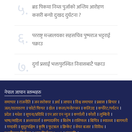
५.
ब्रड पिकमा निम्स पुर्जाको अन्तिम आरोहण
कसरी बन्यो दुःखद दुर्घटना ?
६.
परराष्ट्र मन्त्रालयका सहसचिव पुष्पराज भट्टराई
पक्राउ
७.
दुर्गा प्रसाईं भक्तपुरस्थित निवासबाटै पक्राउ
नेपाल जापान स्तम्भहरु
।
।
।
।
।
।
।
।
समाचार
राजनीति
जन सरोकार
अर्थ
जापान
विश्व समाचार
प्रबास
बिचार
।
।
।
।
।
।
जल/वातावरण
फोटो फिचर
खेल
कला/मनोरन्जन
कलिउड
कर्पोरेट/पर्यटन
।
।
।
।
।
।
।
प्रदेश
मधेश
सूचना/प्रविधि
एन आर एन न्युज
कर्णाली
कोशी
लुम्बिनी
।
।
।
।
।
।
।
भाषा/साहित्य
अन्तरवार्ता
सम्पादकीय
बिशेष
राशिफल
बिचित्र
स्वास्थ्य
बागमती
।
।
।
।
।
।
।
।
गण्डकी
सुदूरपश्चिम
कृषि
फूटबल
क्रिकेट
सेयर बजार
विविध