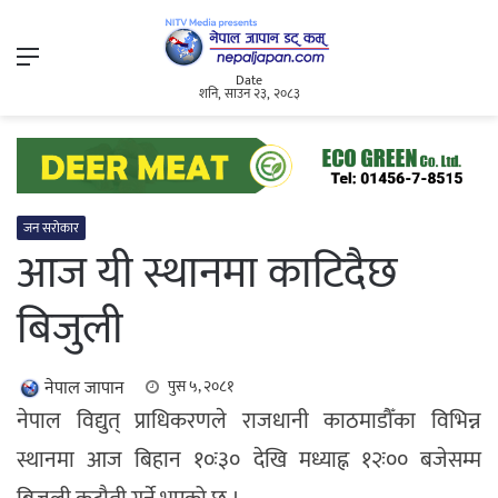
Menu
Date
शनि, साउन २३, २०८३
जन सरोकार
आज यी स्थानमा काटिदैछ
बिजुली
नेपाल जापान
पुस ५, २०८१
नेपाल विद्युत् प्राधिकरणले राजधानी काठमाडौँका विभिन्न
स्थानमा आज बिहान १०ः३० देखि मध्याह्न १२ः०० बजेसम्म