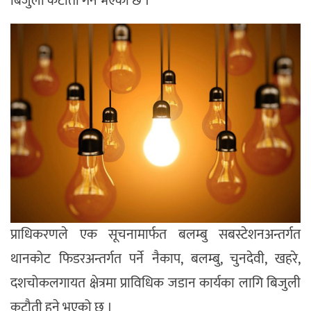
बिजुली कटौती गर्ने भएको छ ।
प्राधिकरणले एक सूचनामार्फत बलम्बु सबस्टेशनअन्तर्गत
थानकोट फिडरअन्तर्गत पर्ने नैकाप, बलम्बु, चुनदेवी, खहरे,
दशचोकलगायत क्षेत्रमा प्राविधिक जडान कार्यका लागि बिजुली
कटौती हुने भएको छ ।