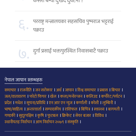
कसरी बन्यो दुःखद दुर्घटना ?
६.
परराष्ट्र मन्त्रालयका सहसचिव पुष्पराज भट्टराई
पक्राउ
७.
दुर्गा प्रसाईं भक्तपुरस्थित निवासबाटै पक्राउ
नेपाल जापान स्तम्भहरु
।
।
।
।
।
।
।
।
समाचार
राजनीति
जन सरोकार
अर्थ
जापान
विश्व समाचार
प्रबास
बिचार
।
।
।
।
।
।
जल/वातावरण
फोटो फिचर
खेल
कला/मनोरन्जन
कलिउड
कर्पोरेट/पर्यटन
।
।
।
।
।
।
।
प्रदेश
मधेश
सूचना/प्रविधि
एन आर एन न्युज
कर्णाली
कोशी
लुम्बिनी
।
।
।
।
।
।
।
भाषा/साहित्य
अन्तरवार्ता
सम्पादकीय
राशिफल
बिचित्र
स्वास्थ्य
बागमती
।
।
।
।
।
।
।
गण्डकी
सुदूरपश्चिम
कृषि
फूटबल
क्रिकेट
सेयर बजार
विविध
।
।
।
स्थानीयतह निर्वाचन
आम निर्वाचन २०७९
संस्कृति