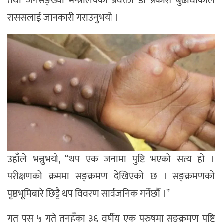
तथा जनसङ्ख्या मन्त्रालयका प्रवक्ता डा प्रकाश बुढाथोकीले
राससलाई जानकारी गराउनुभयो ।
उहाँले भन्नुभयो, “थप एक जनामा पुष्टि भएको सत्य हो ।
परीक्षणको क्रममा सङ्क्रमण देखिएको छ । सङ्क्रमणको
पृष्ठभूमिबारे छिट्टै थप विवरण सार्वजनिक गर्नेछौँ ।”
गत पुस ५ गते तनहुँका ३६ वर्षीय एक पुरुषमा सङ्क्रमण पुष्टि