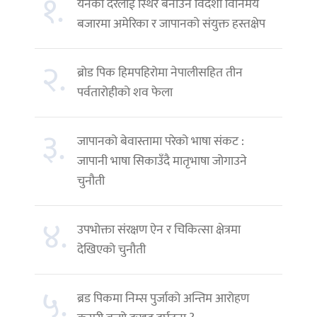
१.
येनको दरलाई स्थिर बनाउन विदेशी विनिमय
बजारमा अमेरिका र जापानको संयुक्त हस्तक्षेप
२.
ब्रोड पिक हिमपहिरोमा नेपालीसहित तीन
पर्वतारोहीको शव फेला
३.
जापानको बेवास्तामा परेको भाषा संकट :
जापानी भाषा सिकाउँदै मातृभाषा जोगाउने
चुनौती
४.
उपभोक्ता संरक्षण ऐन र चिकित्सा क्षेत्रमा
देखिएको चुनौती
५.
ब्रड पिकमा निम्स पुर्जाको अन्तिम आरोहण