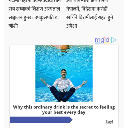
गेटामा यही शैत्रिकसत्रदेखि तीन
अब बोनम्यारो प्रत्यारोपण
सय शय्याको शिक्षण अस्पताल
नेपालमै, विदेशमा करोडौँ
सञ्चालन हुन्छ : उपकुलपति डा
खर्चिने बिरामीलाई राहत हुने
जोशी
अपेक्षा