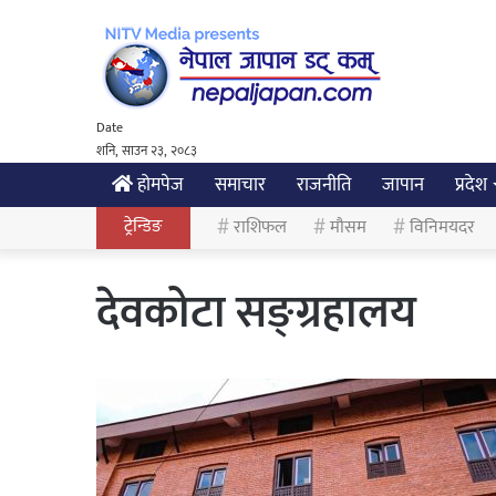
Date
शनि, साउन २३, २०८३
होमपेज
समाचार
राजनीति
जापान
प्रदेश
ट्रेन्डिङ
राशिफल
मौसम
विनिमयदर
देवकोटा सङ्ग्रहालय