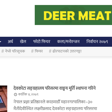
अर्थ
खेल
फोटो फिचर
कला/मनोरन्जन
निर्वाचन २०७९
नेप्से परिसूचक
फिफा
ढोरपाटनको उत्तरगङ्गा
देवकोटा सङ्ग्रहालय परिसरमा वाङ्मय मूर्ति स्थापना गरिने
कार्तिक ४, २०७९
नेपाल प्रज्ञा प्रतिष्ठानले काठमाडौँ महानगरपालिका–३०
मैतीदेवीस्थित लक्ष्मीप्रसाद देवकोटा सङ्ग्रहालय परिसरमा