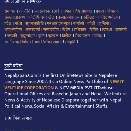
नेपाल जापान स्तम्भहरु
।
।
।
।
।
।
।
।
समाचार
राजनीति
जन सरोकार
अर्थ
जापान
विश्व समाचार
प्रबास
बिचार
।
।
।
।
।
।
जल/वातावरण
फोटो फिचर
खेल
कला/मनोरन्जन
कलिउड
कर्पोरेट/पर्यटन
।
।
।
।
।
।
।
प्रदेश
मधेश
सूचना/प्रविधि
एन आर एन न्युज
कर्णाली
कोशी
लुम्बिनी
।
।
।
।
।
।
।
भाषा/साहित्य
अन्तरवार्ता
सम्पादकीय
बिशेष
राशिफल
बिचित्र
स्वास्थ्य
बागमती
।
।
।
।
।
।
।
।
गण्डकी
सुदूरपश्चिम
कृषि
फूटबल
क्रिकेट
सेयर बजार
विविध
।
।
।
स्थानीयतह निर्वाचन
आम निर्वाचन २०७९
संस्कृति
हाम्रो बारेमा
NepalJapan.Com is the first OnlineNews Site in Nepalese
Language Since 2002. It's a Online News Portfolio of
NEW IT
VENTURE CORPORATION
&
NITV MEDIA PVT LTD
whose
Operational Offices are Based in Japan and Nepal. We feature
News & Activity of Nepalese Diaspora together with Nepal
Political News, Social Affairs & Entertainment Stuffs.
सामाजिक संजाल