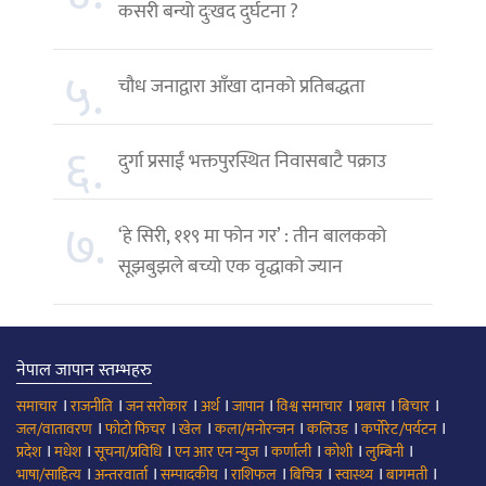
कसरी बन्यो दुःखद दुर्घटना ?
५.
चौध जनाद्वारा आँखा दानको प्रतिबद्धता
६.
दुर्गा प्रसाईं भक्तपुरस्थित निवासबाटै पक्राउ
७.
‘हे सिरी, ११९ मा फोन गर’ : तीन बालकको
सूझबुझले बच्यो एक वृद्धाको ज्यान
नेपाल जापान स्तम्भहरु
।
।
।
।
।
।
।
।
समाचार
राजनीति
जन सरोकार
अर्थ
जापान
विश्व समाचार
प्रबास
बिचार
।
।
।
।
।
।
जल/वातावरण
फोटो फिचर
खेल
कला/मनोरन्जन
कलिउड
कर्पोरेट/पर्यटन
।
।
।
।
।
।
।
प्रदेश
मधेश
सूचना/प्रविधि
एन आर एन न्युज
कर्णाली
कोशी
लुम्बिनी
।
।
।
।
।
।
।
भाषा/साहित्य
अन्तरवार्ता
सम्पादकीय
राशिफल
बिचित्र
स्वास्थ्य
बागमती