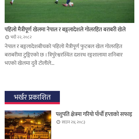
पहिलो मैत्रीपूर्ण खेलमा नेपाल र बङ्गलादेशले गोलरहित बराबरी खेले
भदौ २२, २०८२
नेपाल र बङ्गलादेशबीचको पहिलो मैत्रीपूर्ण फुटबल खेल गोलरहित
बराबरीमा टुङ्गिएको छ । त्रिपुरेश्वरस्थित दशरथ रङ्गशालामा शनिबार
भएको खेलमा दुवै टोलीले…
भर्खर प्रकाशित
पशुपति क्षेत्रमा गरियो पाँचौँ हप्ताको सफाइ
साउन २४, २०८३