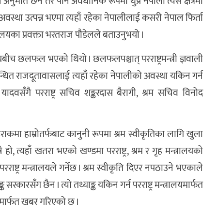
नुमति छैन तर पनि अवैधानिक रूपमा थुप्रै नेपाली त्यस क्षेत्रमा
स्था उत्पन्न भएमा त्यहाँ रहेका नेपालीलाई कसरी नेपाल फिर्ता
त्रालयका प्रवक्ता भरतराज पौडेलले बताउनुभयो ।
रालयबीच छलफल भएको थियो । छलफलपश्चात् परराष्ट्रमन्त्री ज्ञवाली
सम्बन्धित राजदूतावासलाई त्यहाँ रहेका नेपालीको अवस्था यकिन गर्न
 यादवसँगै परराष्ट्र सचिव शङ्करदास बैरागी, श्रम सचिव विनोद
 इराकमा हाम्रोतर्फबाट कानुनी रूपमा श्रम स्वीकृतिका लागि खुला
हो, त्यहाँ खतरा भएको खण्डमा परराष्ट्र, श्रम र गृह मन्त्रालयको
रराष्ट्र मन्त्रालयले गर्नेछ । श्रम स्वीकृति दिएर नपठाउने भएकाले
 सरकारसँग छैन । त्यो तथ्याङ्क यकिन गर्न परराष्ट्र मन्त्रालयमार्फत
वासमार्फत खबर गरिएको छ ।