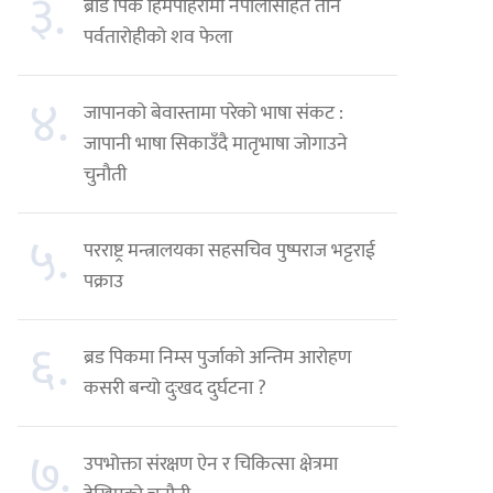
३.
ब्रोड पिक हिमपहिरोमा नेपालीसहित तीन
पर्वतारोहीको शव फेला
४.
जापानको बेवास्तामा परेको भाषा संकट :
जापानी भाषा सिकाउँदै मातृभाषा जोगाउने
चुनौती
५.
परराष्ट्र मन्त्रालयका सहसचिव पुष्पराज भट्टराई
पक्राउ
६.
ब्रड पिकमा निम्स पुर्जाको अन्तिम आरोहण
कसरी बन्यो दुःखद दुर्घटना ?
७.
उपभोक्ता संरक्षण ऐन र चिकित्सा क्षेत्रमा