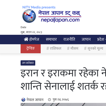
Date
शुक्र, साउन २२, २०८३
होमपेज
समाचार
राजनीति
जापान
प्रदेश
ट्रेन्डिङ
राशिफल
मौसम
सुनको मूल्य
जन सरोकार
इरान र इराकमा रहेका ने
शान्ति सेनालाई शतर्क र
नेपाल जापान
पुस २४, २०७६