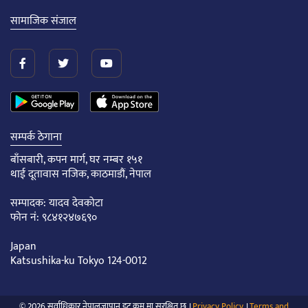
सामाजिक संजाल
सम्पर्क ठेगाना
बाँसबारी, कपन मार्ग, घर नम्बर १५१
थाई दूतावास नजिक, काठमाडौं, नेपाल
सम्पादक: यादव देवकोटा
फोन नं: ९८४१२४७६९०
Japan
Katsushika-ku Tokyo 124-0012
© 2026 सर्वाधिकार नेपालजापान डट् कम् मा सुरक्षित छ ।
Privacy Policy
।
Terms and