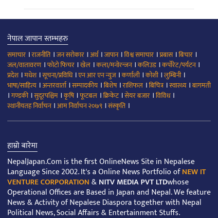
नेपाल जापान स्तम्भहरु
।
।
।
।
।
।
।
।
समाचार
राजनीति
जन सरोकार
अर्थ
जापान
विश्व समाचार
प्रबास
बिचार
।
।
।
।
।
।
जल/वातावरण
फोटो फिचर
खेल
कला/मनोरन्जन
कलिउड
कर्पोरेट/पर्यटन
।
।
।
।
।
।
।
प्रदेश
मधेश
सूचना/प्रविधि
एन आर एन न्युज
कर्णाली
कोशी
लुम्बिनी
।
।
।
।
।
।
।
भाषा/साहित्य
अन्तरवार्ता
सम्पादकीय
बिशेष
राशिफल
बिचित्र
स्वास्थ्य
बागमती
।
।
।
।
।
।
।
।
गण्डकी
सुदूरपश्चिम
कृषि
फूटबल
क्रिकेट
सेयर बजार
विविध
।
।
।
स्थानीयतह निर्वाचन
आम निर्वाचन २०७९
संस्कृति
हाम्रो बारेमा
NepalJapan.Com is the first OnlineNews Site in Nepalese
Language Since 2002. It's a Online News Portfolio of
NEW IT
VENTURE CORPORATION
&
NITV MEDIA PVT LTD
whose
Operational Offices are Based in Japan and Nepal. We feature
News & Activity of Nepalese Diaspora together with Nepal
Political News, Social Affairs & Entertainment Stuffs.