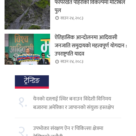
फापरखेत पहिरोको विकल्पमा मोटरेबल
पुल
साउन २४, २०८३
ऐतिहासिक आन्दोलनमा आदिवासी
जनजाति समुदायको महत्वपूर्ण योगदान :
उपराष्ट्रपति यादव
साउन २४, २०८३
ट्रेन्डिङ
१.
येनको दरलाई स्थिर बनाउन विदेशी विनिमय
बजारमा अमेरिका र जापानको संयुक्त हस्तक्षेप
२.
उपभोक्ता संरक्षण ऐन र चिकित्सा क्षेत्रमा