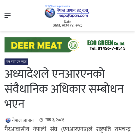
Menu
Date
आइत, साउन २४, २०८३
एन आर एन न्युज
अध्यादेशले एनआरएनको
संवैधानिक अधिकार सम्बोधन
भएन
नेपाल जापान
माघ ३, २०८१
गैरआवासीय नेपाली संघ (एनआरएनए)ले राष्ट्रपति रामचन्द्र