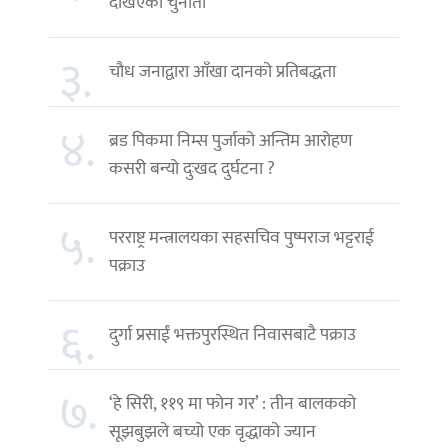
देखिएको चुनौती
३.
चौध जनाद्वारा आँखा दानको प्रतिबद्धता
४.
ब्रड पिकमा निम्स पुर्जाको अन्तिम आरोहण
कसरी बन्यो दुःखद दुर्घटना ?
५.
परराष्ट्र मन्त्रालयका सहसचिव पुष्पराज भट्टराई
पक्राउ
६.
दुर्गा प्रसाईं भक्तपुरस्थित निवासबाटै पक्राउ
७.
‘हे सिरी, ११९ मा फोन गर’ : तीन बालकको
सूझबुझले बच्यो एक वृद्धाको ज्यान