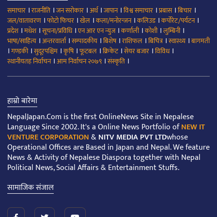
।
।
।
।
।
।
।
।
समाचार
राजनीति
जन सरोकार
अर्थ
जापान
विश्व समाचार
प्रबास
बिचार
।
।
।
।
।
।
जल/वातावरण
फोटो फिचर
खेल
कला/मनोरन्जन
कलिउड
कर्पोरेट/पर्यटन
।
।
।
।
।
।
।
प्रदेश
मधेश
सूचना/प्रविधि
एन आर एन न्युज
कर्णाली
कोशी
लुम्बिनी
।
।
।
।
।
।
।
भाषा/साहित्य
अन्तरवार्ता
सम्पादकीय
बिशेष
राशिफल
बिचित्र
स्वास्थ्य
बागमती
।
।
।
।
।
।
।
।
गण्डकी
सुदूरपश्चिम
कृषि
फूटबल
क्रिकेट
सेयर बजार
विविध
।
।
।
स्थानीयतह निर्वाचन
आम निर्वाचन २०७९
संस्कृति
हाम्रो बारेमा
NepalJapan.Com is the first OnlineNews Site in Nepalese
Language Since 2002. It's a Online News Portfolio of
NEW IT
VENTURE CORPORATION
&
NITV MEDIA PVT LTD
whose
Operational Offices are Based in Japan and Nepal. We feature
News & Activity of Nepalese Diaspora together with Nepal
Political News, Social Affairs & Entertainment Stuffs.
सामाजिक संजाल