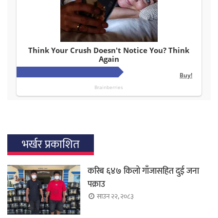
भर्खर प्रकाशित
करिब ६४७ किलो गाँजासहित दुई जना
पक्राउ
साउन २२, २०८३