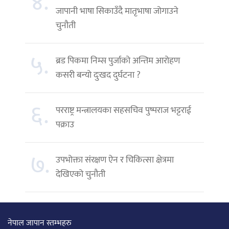
४.
जापानी भाषा सिकाउँदै मातृभाषा जोगाउने
चुनौती
५.
ब्रड पिकमा निम्स पुर्जाको अन्तिम आरोहण
कसरी बन्यो दुःखद दुर्घटना ?
६.
परराष्ट्र मन्त्रालयका सहसचिव पुष्पराज भट्टराई
पक्राउ
७.
उपभोक्ता संरक्षण ऐन र चिकित्सा क्षेत्रमा
देखिएको चुनौती
नेपाल जापान स्तम्भहरु