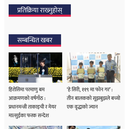
प्रतिक्रिया राख्‍नुहोस्
सम्बन्धित खबर
हिरोसिमा परमाणु बम
‘हे सिरी, ११९ मा फोन गर’ :
आक्रमणको वर्षगाँठ :
तीन बालकको सूझबुझले बच्यो
प्रधानमन्त्री ताकाइची र मेयर
एक वृद्धाको ज्यान
मात्सुईका फरक सन्देश