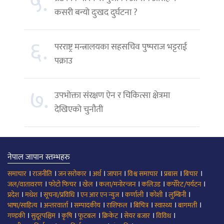
५.
कसरी बन्यो दुःखद दुर्घटना ?
६.
परराष्ट्र मन्त्रालयका सहसचिव पुष्पराज भट्टराई
पक्राउ
७.
उपभोक्ता संरक्षण ऐन र चिकित्सा क्षेत्रमा
देखिएको चुनौती
नेपाल जापान स्तम्भहरु
।
।
।
।
।
।
।
।
समाचार
राजनीति
जन सरोकार
अर्थ
जापान
विश्व समाचार
प्रबास
बिचार
।
।
।
।
।
।
जल/वातावरण
फोटो फिचर
खेल
कला/मनोरन्जन
कलिउड
कर्पोरेट/पर्यटन
।
।
।
।
।
।
।
प्रदेश
मधेश
सूचना/प्रविधि
एन आर एन न्युज
कर्णाली
कोशी
लुम्बिनी
।
।
।
।
।
।
।
भाषा/साहित्य
अन्तरवार्ता
सम्पादकीय
राशिफल
बिचित्र
स्वास्थ्य
बागमती
।
।
।
।
।
।
।
गण्डकी
सुदूरपश्चिम
कृषि
फूटबल
क्रिकेट
सेयर बजार
विविध