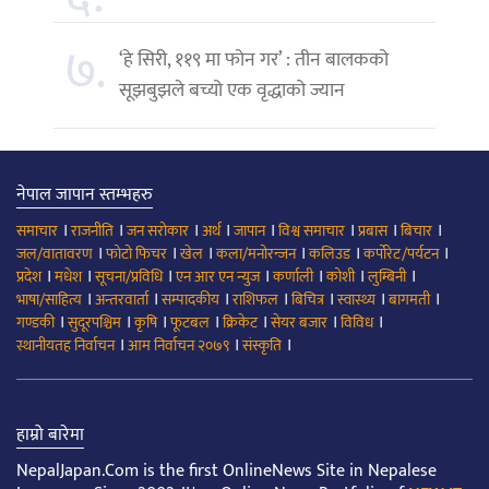
७.
‘हे सिरी, ११९ मा फोन गर’ : तीन बालकको
सूझबुझले बच्यो एक वृद्धाको ज्यान
नेपाल जापान स्तम्भहरु
।
।
।
।
।
।
।
।
समाचार
राजनीति
जन सरोकार
अर्थ
जापान
विश्व समाचार
प्रबास
बिचार
।
।
।
।
।
।
जल/वातावरण
फोटो फिचर
खेल
कला/मनोरन्जन
कलिउड
कर्पोरेट/पर्यटन
।
।
।
।
।
।
।
प्रदेश
मधेश
सूचना/प्रविधि
एन आर एन न्युज
कर्णाली
कोशी
लुम्बिनी
।
।
।
।
।
।
।
भाषा/साहित्य
अन्तरवार्ता
सम्पादकीय
राशिफल
बिचित्र
स्वास्थ्य
बागमती
।
।
।
।
।
।
।
गण्डकी
सुदूरपश्चिम
कृषि
फूटबल
क्रिकेट
सेयर बजार
विविध
।
।
।
स्थानीयतह निर्वाचन
आम निर्वाचन २०७९
संस्कृति
हाम्रो बारेमा
NepalJapan.Com is the first OnlineNews Site in Nepalese