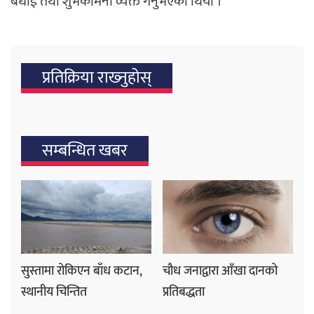
बधाई तथा शुभकामना व्यक्त गर्नुभएको थियो ।
प्रतिक्रिया राख्‍नुहोस्
सम्बन्धित खबर
सुस्तामा रोकिएन बाँध कटान,
चौध जनाद्वारा आँखा दानको
स्थानीय चिन्तित
प्रतिबद्धता