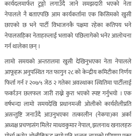
कार्यदलमार्फत टुङ्गो लगाउँदै जाने समझदारी भएको नेता
नेपालले नै बताएपछि आम कार्यकर्तामा एक किसिमको खुसी
छाएको छ भने पार्टी विभाजनकै पक्षमा रहेका कतिपय भने
नेपालसहिका नेताहरुलाई भत्ताको पछिलागेको भनेर आलोचना
गर्न थालेका छन् ।
लामो समयको अन्तरालमा खुसी देखिनुभएका नेता नेपालले
आफूहरू अनुपस्थित गत फागुन २८ को केन्द्रीय कमिटीका निर्णय
फिर्ता गर्न र २०७५ जेठ २ गतेका अवस्थाका स्थितिमा पार्टीलाई
फर्काउन छलफल जारी राख्ने कुरा भएको स्पष्ट गर्नुभयो । एक
वर्षभन्दा लामो समयदेखि प्रधानमन्त्री ओलीको कार्यशैलीप्रति
असन्तुष्टि जनाउँदै आउनुभएका तत्कालीन (नेकपा)का अर्का
अध्यक्ष प्रचण्डसंग मिलेर माधवकुमार नेपाल, झलनाथ खनालहरु
मोर्चा कसेर ओलीबिरुद्ध लागे पनि अन्ततः त्यसको परिणाम एका