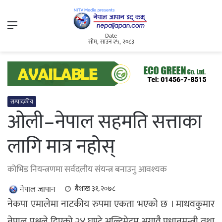
Menu
Date
सोम, साउन २५, २०८३
सम्पादकीय
ओली–नेपाल सहमति सत्ताका
लागि मात्र नहोस्
कोभिड नियन्त्रणमा सर्वदलीय संयन्त्र बनाउनु आवश्यक
नेपाल जापान
बैशाख ३१, २०७८
नेकपा एमालेमा नाटकीय रुपमा एकता भएको छ । माधवकुमार
नेपाल पक्षले दिएको २४ घण्टे अल्टिमेटम अगावै प्रधानमन्त्री तथा