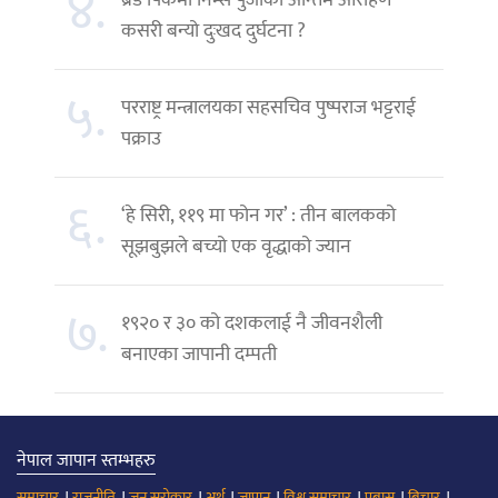
४.
कसरी बन्यो दुःखद दुर्घटना ?
५.
परराष्ट्र मन्त्रालयका सहसचिव पुष्पराज भट्टराई
पक्राउ
६.
‘हे सिरी, ११९ मा फोन गर’ : तीन बालकको
सूझबुझले बच्यो एक वृद्धाको ज्यान
७.
१९२० र ३० को दशकलाई नै जीवनशैली
बनाएका जापानी दम्पती
नेपाल जापान स्तम्भहरु
।
।
।
।
।
।
।
।
समाचार
राजनीति
जन सरोकार
अर्थ
जापान
विश्व समाचार
प्रबास
बिचार