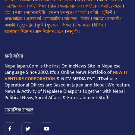
।
।
।
।
।
।
जल/वातावरण
फोटो फिचर
खेल
कला/मनोरन्जन
कलिउड
कर्पोरेट/पर्यटन
।
।
।
।
।
।
।
प्रदेश
मधेश
सूचना/प्रविधि
एन आर एन न्युज
कर्णाली
कोशी
लुम्बिनी
।
।
।
।
।
।
।
भाषा/साहित्य
अन्तरवार्ता
सम्पादकीय
राशिफल
बिचित्र
स्वास्थ्य
बागमती
।
।
।
।
।
।
।
गण्डकी
सुदूरपश्चिम
कृषि
फूटबल
क्रिकेट
सेयर बजार
विविध
।
।
।
स्थानीयतह निर्वाचन
आम निर्वाचन २०७९
संस्कृति
हाम्रो बारेमा
NepalJapan.Com is the first OnlineNews Site in Nepalese
Language Since 2002. It's a Online News Portfolio of
NEW IT
VENTURE CORPORATION
&
NITV MEDIA PVT LTD
whose
Operational Offices are Based in Japan and Nepal. We feature
News & Activity of Nepalese Diaspora together with Nepal
Political News, Social Affairs & Entertainment Stuffs.
सामाजिक संजाल