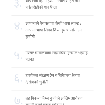
३.
ब्रोड पिक हिमपहिरोमा नेपालीसहित तीन
पर्वतारोहीको शव फेला
४.
जापानको बेवास्तामा परेको भाषा संकट :
जापानी भाषा सिकाउँदै मातृभाषा जोगाउने
चुनौती
५.
परराष्ट्र मन्त्रालयका सहसचिव पुष्पराज भट्टराई
पक्राउ
६.
उपभोक्ता संरक्षण ऐन र चिकित्सा क्षेत्रमा
देखिएको चुनौती
७.
ब्रड पिकमा निम्स पुर्जाको अन्तिम आरोहण
कसरी बन्यो दुःखद दुर्घटना ?