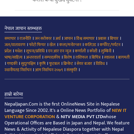
नेपाल जापान स्तम्भहरु
।
।
।
।
।
।
।
।
समाचार
राजनीति
जन सरोकार
अर्थ
जापान
विश्व समाचार
प्रबास
बिचार
।
।
।
।
।
।
जल/वातावरण
फोटो फिचर
खेल
कला/मनोरन्जन
कलिउड
कर्पोरेट/पर्यटन
।
।
।
।
।
।
।
प्रदेश
मधेश
सूचना/प्रविधि
एन आर एन न्युज
कर्णाली
कोशी
लुम्बिनी
।
।
।
।
।
।
।
भाषा/साहित्य
अन्तरवार्ता
सम्पादकीय
बिशेष
राशिफल
बिचित्र
स्वास्थ्य
बागमती
।
।
।
।
।
।
।
।
गण्डकी
सुदूरपश्चिम
कृषि
फूटबल
क्रिकेट
सेयर बजार
विविध
।
।
।
स्थानीयतह निर्वाचन
आम निर्वाचन २०७९
संस्कृति
हाम्रो बारेमा
NepalJapan.Com is the first OnlineNews Site in Nepalese
Language Since 2002. It's a Online News Portfolio of
NEW IT
VENTURE CORPORATION
&
NITV MEDIA PVT LTD
whose
Operational Offices are Based in Japan and Nepal. We feature
News & Activity of Nepalese Diaspora together with Nepal