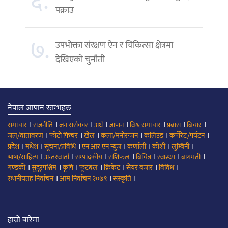
६.
पक्राउ
७.
उपभोक्ता संरक्षण ऐन र चिकित्सा क्षेत्रमा
देखिएको चुनौती
नेपाल जापान स्तम्भहरु
।
।
।
।
।
।
।
।
समाचार
राजनीति
जन सरोकार
अर्थ
जापान
विश्व समाचार
प्रबास
बिचार
।
।
।
।
।
।
जल/वातावरण
फोटो फिचर
खेल
कला/मनोरन्जन
कलिउड
कर्पोरेट/पर्यटन
।
।
।
।
।
।
।
प्रदेश
मधेश
सूचना/प्रविधि
एन आर एन न्युज
कर्णाली
कोशी
लुम्बिनी
।
।
।
।
।
।
।
भाषा/साहित्य
अन्तरवार्ता
सम्पादकीय
राशिफल
बिचित्र
स्वास्थ्य
बागमती
।
।
।
।
।
।
।
गण्डकी
सुदूरपश्चिम
कृषि
फूटबल
क्रिकेट
सेयर बजार
विविध
।
।
।
स्थानीयतह निर्वाचन
आम निर्वाचन २०७९
संस्कृति
हाम्रो बारेमा