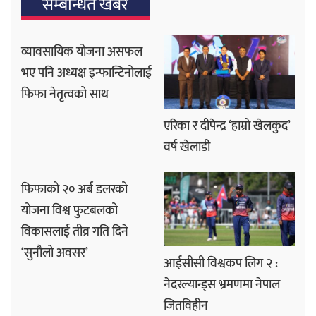
सम्बन्धित खबर
व्यावसायिक योजना असफल
भए पनि अध्यक्ष इन्फान्टिनोलाई
फिफा नेतृत्वको साथ
एरिका र दीपेन्द्र ‘हाम्रो खेलकुद’
वर्ष खेलाडी
फिफाको २० अर्ब डलरको
योजना विश्व फुटबलको
विकासलाई तीव्र गति दिने
‘सुनौलो अवसर’
आईसीसी विश्वकप लिग २ :
नेदरल्यान्ड्स भ्रमणमा नेपाल
जितविहीन