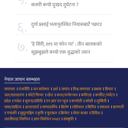
५.
कसरी बन्यो दुःखद दुर्घटना ?
६.
दुर्गा प्रसाईं भक्तपुरस्थित निवासबाटै पक्राउ
७.
‘हे सिरी, ११९ मा फोन गर’ : तीन बालकको
सूझबुझले बच्यो एक वृद्धाको ज्यान
नेपाल जापान स्तम्भहरु
।
।
।
।
।
।
।
।
समाचार
राजनीति
जन सरोकार
अर्थ
जापान
विश्व समाचार
प्रबास
बिचार
।
।
।
।
।
।
जल/वातावरण
फोटो फिचर
खेल
कला/मनोरन्जन
कलिउड
कर्पोरेट/पर्यटन
।
।
।
।
।
।
।
प्रदेश
मधेश
सूचना/प्रविधि
एन आर एन न्युज
कर्णाली
कोशी
लुम्बिनी
।
।
।
।
।
।
।
भाषा/साहित्य
अन्तरवार्ता
सम्पादकीय
बिशेष
राशिफल
बिचित्र
स्वास्थ्य
बागमती
।
।
।
।
।
।
।
।
गण्डकी
सुदूरपश्चिम
कृषि
फूटबल
क्रिकेट
सेयर बजार
विविध
।
।
।
स्थानीयतह निर्वाचन
आम निर्वाचन २०७९
संस्कृति