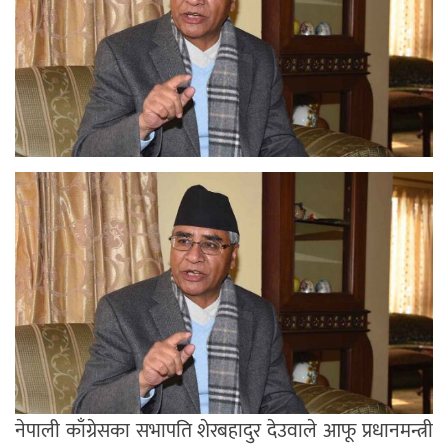
नेपाली काँग्रेसका सभापति शेरबहादुर देउवाले आफू प्रधानमन्त्री