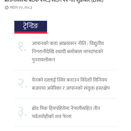
प्रतिनिधिसभा बैठक २०८३ साउन २२ गते शुक्रबार (Live)
साउन २२, २०८३
ट्रेन्डिङ
१.
जापानको कडा आप्रवासन नीति : विद्युतीय
निगरानीदेखि स्थायी बसोबास मापदण्डको
पुनरावलोकन
२.
येनको दरलाई स्थिर बनाउन विदेशी विनिमय
बजारमा अमेरिका र जापानको संयुक्त हस्तक्षेप
३.
ब्रोड पिक हिमपहिरोमा नेपालीसहित तीन
पर्वतारोहीको शव फेला