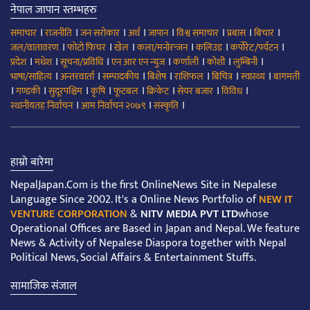
नेपाल जापान स्तम्भहरु
।
।
।
।
।
।
।
।
समाचार
राजनीति
जन सरोकार
अर्थ
जापान
विश्व समाचार
प्रबास
बिचार
।
।
।
।
।
।
जल/वातावरण
फोटो फिचर
खेल
कला/मनोरन्जन
कलिउड
कर्पोरेट/पर्यटन
।
।
।
।
।
।
।
प्रदेश
मधेश
सूचना/प्रविधि
एन आर एन न्युज
कर्णाली
कोशी
लुम्बिनी
।
।
।
।
।
।
।
भाषा/साहित्य
अन्तरवार्ता
सम्पादकीय
बिशेष
राशिफल
बिचित्र
स्वास्थ्य
बागमती
।
।
।
।
।
।
।
।
गण्डकी
सुदूरपश्चिम
कृषि
फूटबल
क्रिकेट
सेयर बजार
विविध
।
।
।
स्थानीयतह निर्वाचन
आम निर्वाचन २०७९
संस्कृति
हाम्रो बारेमा
NepalJapan.Com is the first OnlineNews Site in Nepalese
Language Since 2002. It's a Online News Portfolio of
NEW IT
VENTURE CORPORATION
&
NITV MEDIA PVT LTD
whose
Operational Offices are Based in Japan and Nepal. We feature
News & Activity of Nepalese Diaspora together with Nepal
Political News, Social Affairs & Entertainment Stuffs.
सामाजिक संजाल