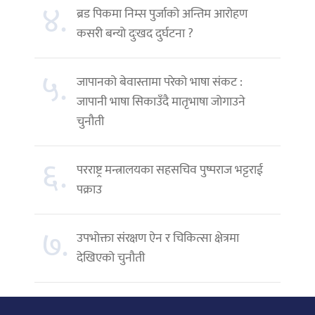
४.
ब्रड पिकमा निम्स पुर्जाको अन्तिम आरोहण
कसरी बन्यो दुःखद दुर्घटना ?
५.
जापानको बेवास्तामा परेको भाषा संकट :
जापानी भाषा सिकाउँदै मातृभाषा जोगाउने
चुनौती
६.
परराष्ट्र मन्त्रालयका सहसचिव पुष्पराज भट्टराई
पक्राउ
७.
उपभोक्ता संरक्षण ऐन र चिकित्सा क्षेत्रमा
देखिएको चुनौती