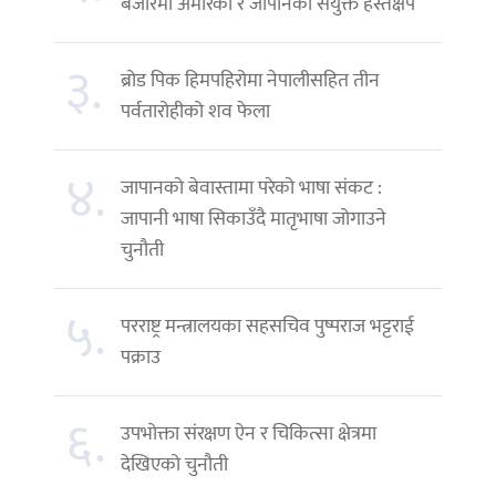
बजारमा अमेरिका र जापानको संयुक्त हस्तक्षेप
३.
ब्रोड पिक हिमपहिरोमा नेपालीसहित तीन
पर्वतारोहीको शव फेला
४.
जापानको बेवास्तामा परेको भाषा संकट :
जापानी भाषा सिकाउँदै मातृभाषा जोगाउने
चुनौती
५.
परराष्ट्र मन्त्रालयका सहसचिव पुष्पराज भट्टराई
पक्राउ
६.
उपभोक्ता संरक्षण ऐन र चिकित्सा क्षेत्रमा
देखिएको चुनौती