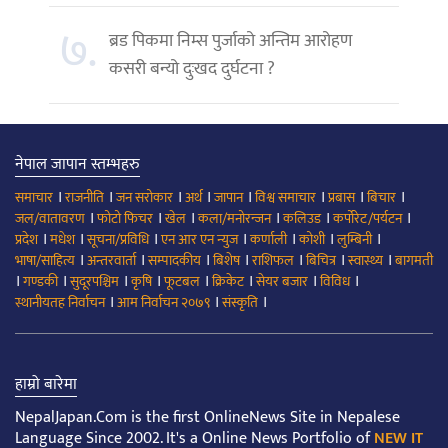
७.
ब्रड पिकमा निम्स पुर्जाको अन्तिम आरोहण
कसरी बन्यो दुःखद दुर्घटना ?
नेपाल जापान स्तम्भहरु
।
।
।
।
।
।
।
।
समाचार
राजनीति
जन सरोकार
अर्थ
जापान
विश्व समाचार
प्रबास
बिचार
।
।
।
।
।
।
जल/वातावरण
फोटो फिचर
खेल
कला/मनोरन्जन
कलिउड
कर्पोरेट/पर्यटन
।
।
।
।
।
।
।
प्रदेश
मधेश
सूचना/प्रविधि
एन आर एन न्युज
कर्णाली
कोशी
लुम्बिनी
।
।
।
।
।
।
।
भाषा/साहित्य
अन्तरवार्ता
सम्पादकीय
बिशेष
राशिफल
बिचित्र
स्वास्थ्य
बागमती
।
।
।
।
।
।
।
।
गण्डकी
सुदूरपश्चिम
कृषि
फूटबल
क्रिकेट
सेयर बजार
विविध
।
।
।
स्थानीयतह निर्वाचन
आम निर्वाचन २०७९
संस्कृति
हाम्रो बारेमा
NepalJapan.Com is the first OnlineNews Site in Nepalese
Language Since 2002. It's a Online News Portfolio of
NEW IT