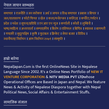
नेपाल जापान स्तम्भहरु
।
।
।
।
।
।
।
।
समाचार
राजनीति
जन सरोकार
अर्थ
जापान
विश्व समाचार
प्रबास
बिचार
।
।
।
।
।
।
जल/वातावरण
फोटो फिचर
खेल
कला/मनोरन्जन
कलिउड
कर्पोरेट/पर्यटन
।
।
।
।
।
।
।
प्रदेश
मधेश
सूचना/प्रविधि
एन आर एन न्युज
कर्णाली
कोशी
लुम्बिनी
।
।
।
।
।
।
।
भाषा/साहित्य
अन्तरवार्ता
सम्पादकीय
बिशेष
राशिफल
बिचित्र
स्वास्थ्य
बागमती
।
।
।
।
।
।
।
।
गण्डकी
सुदूरपश्चिम
कृषि
फूटबल
क्रिकेट
सेयर बजार
विविध
।
।
।
स्थानीयतह निर्वाचन
आम निर्वाचन २०७९
संस्कृति
हाम्रो बारेमा
NepalJapan.Com is the first OnlineNews Site in Nepalese
Language Since 2002. It's a Online News Portfolio of
NEW IT
VENTURE CORPORATION
&
NITV MEDIA PVT LTD
whose
Operational Offices are Based in Japan and Nepal. We feature
News & Activity of Nepalese Diaspora together with Nepal
Political News, Social Affairs & Entertainment Stuffs.
सामाजिक संजाल