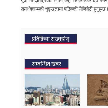
युवा मतदाताहरूका लागि केही तडकभडक थप्न मेगन थे स
समर्थकहरूको शृङ्खलामा पछिल्लो सेलिब्रेटी हुनुहुन्छ 
प्रतिक्रिया राख्‍नुहोस्
सम्बन्धित खबर