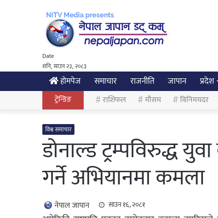
Date
शनि, साउन २३, २०८३
होमपेज
समाचार
राजनीति
जापान
प्रदेश
ट्रेन्डिङ
राशिफल
मौसम
विनिमयदर
विश्व समाचार
डोनाल्ड ट्रम्पविरुद्ध 
गर्ने अभियानमा कमला
नेपाल जापान
साउन १६, २०८१