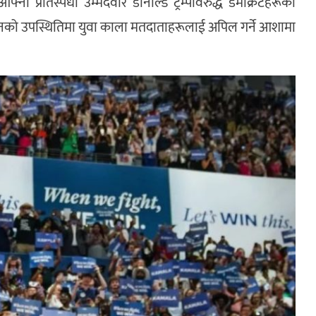
ना प्रतिस्पर्धी उम्मेदवार डोनाल्ड ट्रम्पविरुद्ध डेमोक्रेटहरूको
ट्यालियनको उपस्थितिमा युवा काला मतदाताहरूलाई अपिल गर्ने आशामा