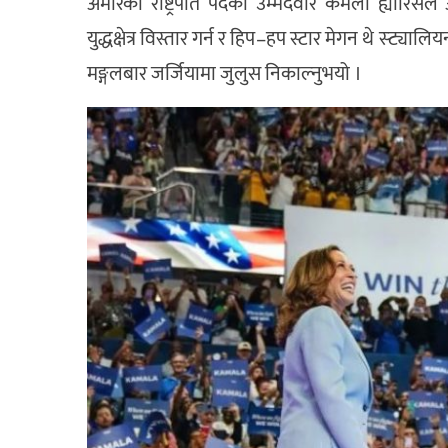
अमेरिकी राष्ट्रपति पदका उम्मेदवार कमला ह्यारिसले आफ्
युद्धक्षेत्र विस्तार गर्न र हिप–हप स्टार मेगन थे स्
मङ्गलबार जर्जियामा जुलुस निकाल्नुभयो ।