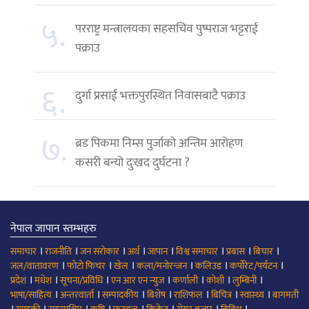
५.
परराष्ट्र मन्त्रालयका सहसचिव पुष्पराज भट्टराई
पक्राउ
६.
दुर्गा प्रसाईं भक्तपुरस्थित निवासबाटै पक्राउ
७.
ब्रड पिकमा निम्स पुर्जाको अन्तिम आरोहण
कसरी बन्यो दुःखद दुर्घटना ?
नेपाल जापान स्तम्भहरु
।
।
।
।
।
।
।
।
समाचार
राजनीति
जन सरोकार
अर्थ
जापान
विश्व समाचार
प्रबास
बिचार
।
।
।
।
।
।
जल/वातावरण
फोटो फिचर
खेल
कला/मनोरन्जन
कलिउड
कर्पोरेट/पर्यटन
।
।
।
।
।
।
।
प्रदेश
मधेश
सूचना/प्रविधि
एन आर एन न्युज
कर्णाली
कोशी
लुम्बिनी
।
।
।
।
।
।
।
भाषा/साहित्य
अन्तरवार्ता
सम्पादकीय
बिशेष
राशिफल
बिचित्र
स्वास्थ्य
बागमती