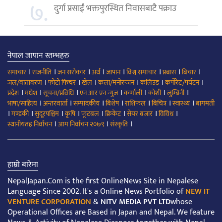
७.
दुर्गा प्रसाईं भक्तपुरस्थित निवासबाटै पक्राउ
नेपाल जापान स्तम्भहरु
।
।
।
।
।
।
।
।
समाचार
राजनीति
जन सरोकार
अर्थ
जापान
विश्व समाचार
प्रबास
बिचार
।
।
।
।
।
।
जल/वातावरण
फोटो फिचर
खेल
कला/मनोरन्जन
कलिउड
कर्पोरेट/पर्यटन
।
।
।
।
।
।
।
प्रदेश
मधेश
सूचना/प्रविधि
एन आर एन न्युज
कर्णाली
कोशी
लुम्बिनी
।
।
।
।
।
।
।
भाषा/साहित्य
अन्तरवार्ता
सम्पादकीय
बिशेष
राशिफल
बिचित्र
स्वास्थ्य
बागमती
।
।
।
।
।
।
।
।
गण्डकी
सुदूरपश्चिम
कृषि
फूटबल
क्रिकेट
सेयर बजार
विविध
।
।
।
स्थानीयतह निर्वाचन
आम निर्वाचन २०७९
संस्कृति
हाम्रो बारेमा
NepalJapan.Com is the first OnlineNews Site in Nepalese
Language Since 2002. It's a Online News Portfolio of
NEW IT
VENTURE CORPORATION
&
NITV MEDIA PVT LTD
whose
Operational Offices are Based in Japan and Nepal. We feature