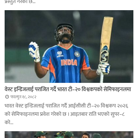
प्रस्तुत गरेको छ…
वेस्ट इन्डिजलाई पराजित गर्दै भारत टी–२० विश्वकपको सेमिफाइनलमा
फाल्गुन १८, २०८२
भारत वेस्ट इन्डिजलाई पराजित गर्दै आईसीसी टी–२० विश्वकप २०२६
को सेमिफाइनलमा प्रवेश गरेको छ । आइतबार राति भएको सुपर–८
को…