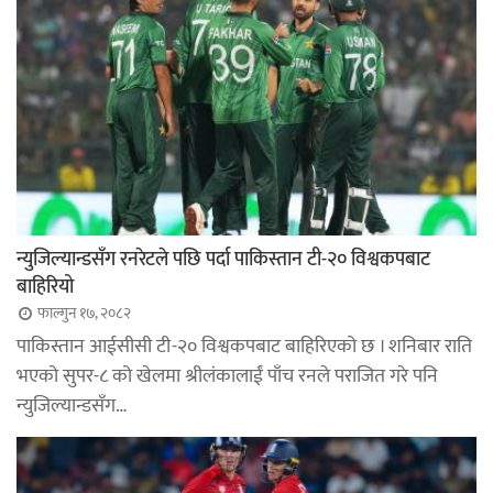
न्युजिल्यान्डसँग रनरेटले पछि पर्दा पाकिस्तान टी-२० विश्वकपबाट
बाहिरियो
फाल्गुन १७, २०८२
पाकिस्तान आईसीसी टी-२० विश्वकपबाट बाहिरिएको छ । शनिबार राति
भएको सुपर-८ को खेलमा श्रीलंकालाईं पाँच रनले पराजित गरे पनि
न्युजिल्यान्डसँग…