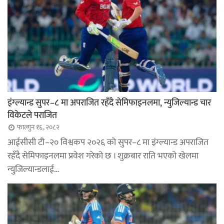
इंग्ल्यान्ड सुपर–८ मा अपराजित रहँदै सेमिफाइनलमा, न्युजिल्यान्ड चार
विकेटले पराजित
फाल्गुन १६, २०८२
आईसीसी टी–२० विश्वकप २०२६ को सुपर–८ मा इंग्ल्यान्ड अपराजित
रहँदै सेमिफाइनलमा प्रवेश गरेको छ । शुक्रबार राति भएको खेलमा
न्युजिल्यान्डलाई…