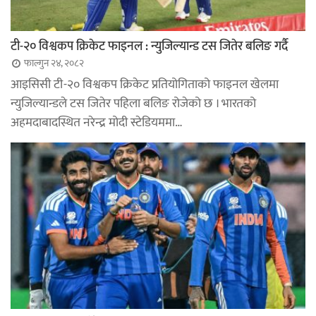
टी-२० विश्वकप क्रिकेट फाइनल : न्युजिल्यान्ड टस जितेर बलिङ गर्दै
फाल्गुन २४, २०८२
आइसिसी टी-२० विश्वकप क्रिकेट प्रतियोगिताको फाइनल खेलमा
न्युजिल्यान्डले टस जितेर पहिला बलिङ रोजेको छ । भारतको
अहमदाबादस्थित नरेन्द्र मोदी स्टेडियममा…