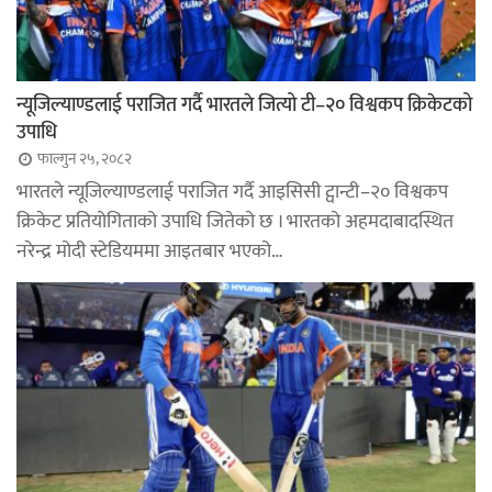
न्यूजिल्याण्डलाई पराजित गर्दै भारतले जित्यो टी–२० विश्वकप क्रिकेटको
उपाधि
फाल्गुन २५, २०८२
भारतले न्यूजिल्याण्डलाई पराजित गर्दै आइसिसी ट्वान्टी–२० विश्वकप
क्रिकेट प्रतियोगिताको उपाधि जितेको छ । भारतको अहमदाबादस्थित
नरेन्द्र मोदी स्टेडियममा आइतबार भएको…