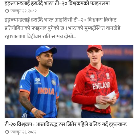
इङ्ल्यान्डलाई हराउँदै भारत टी–२० विश्वकपको फाइनलमा
फाल्गुन २२, २०८२
इङ्ल्यान्डलाई हराउँदै भारत आइसिसी टी–२० विश्वकप क्रिकेट
प्रतियोगिताको फाइनल पुगेको छ । भारतको मुम्बईस्थित वानखेडे
रङ्गाशालामा बिहीबार राति सम्पन्न दोस्रो…
टी-२० विश्वकप : भारतविरुद्ध टस जितेर पहिले बलिङ गर्दै इङ्ल्यान्ड
फाल्गुन २१, २०८२